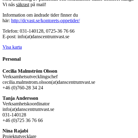
Vi nås
säkrast
på mail!
Information om ändrade tider finner du
här:
http://dcvast.se/kontorets-oppetider/
Telefon: 031-140128, 0725-36 76 66
E-post: info(at)danscentrumvast.se
Visa karta
Personal
Cecilia Malmström Olsson
Verksamhetsutvecklingschef
cecilia.malmstrom.olsson(at)danscentrumvast.se
+46 (0)760-28 34 24
Tanja Andersson
Verksamhetskoordinator
info(at)danscentrumvast.se
031-140128
+46 (0)725 36 76 66
Nina Rajabi
Projektutvecklare