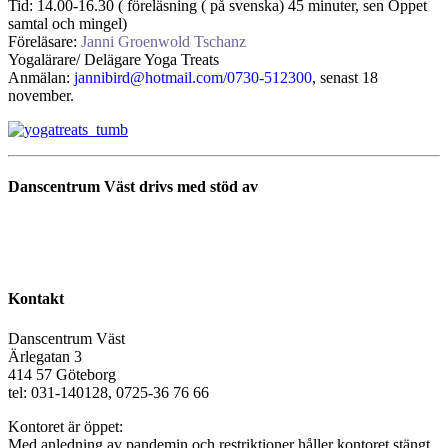
Tid: 14.00-16.30 ( föreläsning ( på svenska) 45 minuter, sen Öppet
samtal och mingel)
Föreläsare:
Janni Groenwold Tschanz
Yogalärare/ Delägare Yoga Treats
Anmälan:
jannibird@hotmail.com/0730-512300
, senast 18
november.
Danscentrum Väst drivs med stöd av
Kontakt
Danscentrum Väst
Ärlegatan 3
414 57 Göteborg
tel: 031-140128, 0725-36 76 66
Kontoret är öppet:
Med anledning av pandemin och restriktioner håller kontoret stängt.