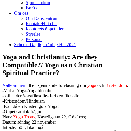
Spinnstudion
Borås
Om oss
Om Danscentrum
Kontakt/Hitta hit
Kontorets öppettider
Styrelse
Personal
Schema Daglig Träning HT 2021
Yoga and Christianity: Are they
Compatible?/ Yoga as a Christian
Spiritual Practice?
Välkommen
till en spännande föreläsning om
yoga
och
Kristendom
:
-Vad är Yoga-Yogafilosofie
-skillnader Yogafilosofie- Kristen filosofie
-Kristendom/Hinduism
-Kan då en Kristen göra Yoga?
-Öppet samtal/ frågor
Plats:
Yoga Treats
, Kastellgatan 22, Göteborg
Datum: söndag 22 november
Inträde: 50:-, fika ingår