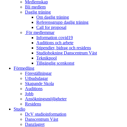
Medlemskap
Bli medlem
Daglig träning
Om daglig träning
Referensgrupp daglig träning
Call for proposal
För medlemmar
Information covid19
Auditions och arbete
Stipendier, bidrag och residens
Studiobokning Danscentrum Väst
Teknikpool
Tillgänglig scenkonst
Förmedling
Föreställningar
Utbudsdagar
Skapande Skola
Auditions
Jobb
Ansökningsmöjligheter
Residens
Studio
DcV studioinformation
Danscentrum Väst
Danzlagret