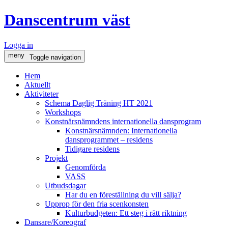
Danscentrum väst
Logga in
meny
Toggle navigation
Hem
Aktuellt
Aktiviteter
Schema Daglig Träning HT 2021
Workshops
Konstnärsnämndens internationella dansprogram
Konstnärsnämnden: Internationella
dansprogrammet – residens
Tidigare residens
Projekt
Genomförda
VASS
Utbudsdagar
Har du en föreställning du vill sälja?
Upprop för den fria scenkonsten
Kulturbudgeten: Ett steg i rätt riktning
Dansare/Koreograf