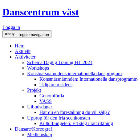
Danscentrum väst
Logga in
meny
Toggle navigation
Hem
Aktuellt
Aktiviteter
Schema Daglig Träning HT 2021
Workshops
Konstnärsnämndens internationella dansprogram
Konstnärsnämnden: Internationella dansprogramme
Tidigare residens
Projekt
Genomförda
VASS
Utbudsdagar
Har du en föreställning du vill sälja?
Upprop för den fria scenkonsten
Kulturbudgeten: Ett steg i rätt riktning
Dansare/Koreograf
Medlemskap