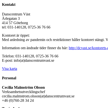
Kontakt
Danscentrum Väst
Ärlegatan 3
414 57 Göteborg
tel: 031-140128, 0725-36 76 66
Kontoret är öppet:
Med anledning av pandemin och restriktioner håller kontoret stängt. 
Information om ändrade tider finner du här:
http://dcvast.se/kontorets-
Telefon: 031-140128, 0725-36 76 66
E-post: info(at)danscentrumvast.se
Visa karta
Personal
Cecilia Malmström Olsson
Verksamhetsutvecklingschef
cecilia.malmstrom.olsson(at)danscentrumvast.se
+46 (0)760-28 34 24