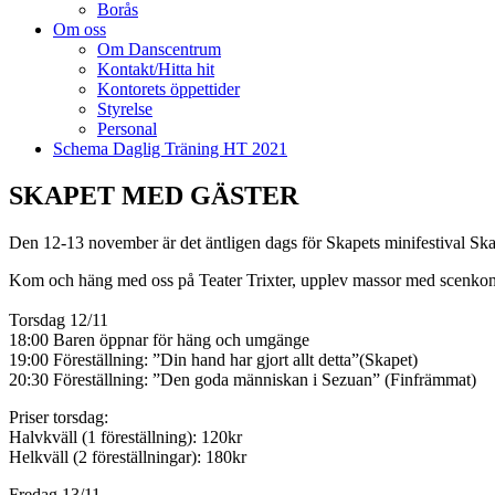
Borås
Om oss
Om Danscentrum
Kontakt/Hitta hit
Kontorets öppettider
Styrelse
Personal
Schema Daglig Träning HT 2021
SKAPET MED GÄSTER
Den 12-13 november är det äntligen dags för Skapets minifestival Sk
Kom och häng med oss på Teater Trixter, upplev massor med scenkonst,
Torsdag 12/11
18:00 Baren öppnar för häng och umgänge
19:00 Föreställning: ”Din hand har gjort allt detta”(Skapet)
20:30 Föreställning: ”Den goda människan i Sezuan” (Finfrämmat)
Priser torsdag:
Halvkväll (1 föreställning): 120kr
Helkväll (2 föreställningar): 180kr
Fredag 13/11