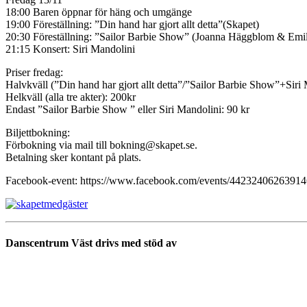
18:00 Baren öppnar för häng och umgänge
19:00 Föreställning: ”Din hand har gjort allt detta”(Skapet)
20:30 Föreställning: ”Sailor Barbie Show” (Joanna Häggblom & Emil
21:15 Konsert: Siri Mandolini
Priser fredag:
Halvkväll (”Din hand har gjort allt detta”/”Sailor Barbie Show”+Siri
Helkväll (alla tre akter): 200kr
Endast ”Sailor Barbie Show ” eller Siri Mandolini: 90 kr
Biljettbokning:
Förbokning via mail till bokning@skapet.se.
Betalning sker kontant på plats.
Facebook-event: https://www.facebook.com/events/44232406263914
Danscentrum Väst drivs med stöd av