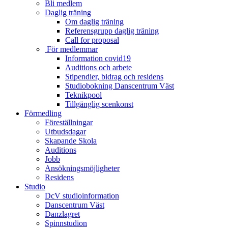
Bli medlem
Daglig träning
Om daglig träning
Referensgrupp daglig träning
Call for proposal
För medlemmar
Information covid19
Auditions och arbete
Stipendier, bidrag och residens
Studiobokning Danscentrum Väst
Teknikpool
Tillgänglig scenkonst
Förmedling
Föreställningar
Utbudsdagar
Skapande Skola
Auditions
Jobb
Ansökningsmöjligheter
Residens
Studio
DcV studioinformation
Danscentrum Väst
Danzlagret
Spinnstudion