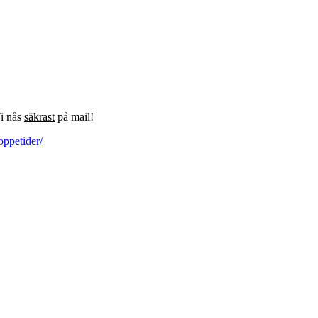
Vi nås
säkrast
på mail!
oppetider/