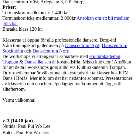
Danscentrum Väst, Ärlegatan 3, Göteborg.
Priser:
Terminskort medlemmar: 1 400 kr
Terminskort icke medlemmar: 2 000kr
Ansökan om att bli medlem
görs här
Enstaka klass 120 kr.
Klasserna är öppna för alla professionella dansare. Drop-in!
Våra träningskort gäller även på
Danscentrum Syd
,
Danscentrum
Stockholm
och
Danscentrum Norr
.
De workshops vi arrangerar i samarbete med
Kulturakademin
Trappan
&
Dansalliansen
är kostnadsfria. Missa inte dem! Ansökan
för att delta i workshops görs alltid via Kulturakademin Trappan.
DcV medlemmar är välkomna att kostnadsfritt ta klasser hos RTV
Dans i Borås. Mer info om det här nedanför schemat. Presentationer
av klasserna och coacherna/pedagogerna kommer att läggas till
allteftersom.
Varmt välkomna!
v. 3 (14-18 jan)
Nutida: Paul Pui Wo Lee
Paul Pui Wo Lee
Balett: