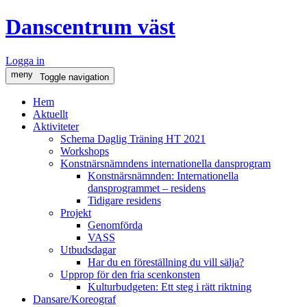
Danscentrum väst
Logga in
meny
Toggle navigation
Hem
Aktuellt
Aktiviteter
Schema Daglig Träning HT 2021
Workshops
Konstnärsnämndens internationella dansprogram
Konstnärsnämnden: Internationella
dansprogrammet – residens
Tidigare residens
Projekt
Genomförda
VASS
Utbudsdagar
Har du en föreställning du vill sälja?
Upprop för den fria scenkonsten
Kulturbudgeten: Ett steg i rätt riktning
Dansare/Koreograf