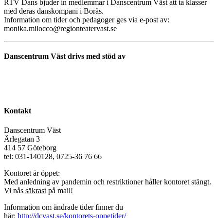
RTV Dans bjuder in medlemmar i Danscentrum Väst att ta klasser
med deras danskompani i Borås.
Information om tider och pedagoger ges via e-post av:
monika.milocco@regionteatervast.se
Danscentrum Väst drivs med stöd av
Kontakt
Danscentrum Väst
Ärlegatan 3
414 57 Göteborg
tel: 031-140128, 0725-36 76 66
Kontoret är öppet:
Med anledning av pandemin och restriktioner håller kontoret stängt.
Vi nås
säkrast
på mail!
Information om ändrade tider finner du
här:
http://dcvast.se/kontorets-oppetider/