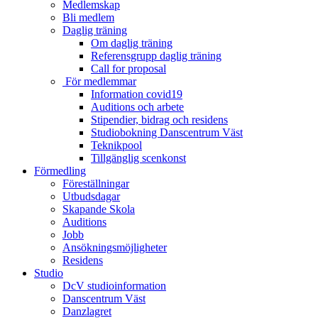
Medlemskap
Bli medlem
Daglig träning
Om daglig träning
Referensgrupp daglig träning
Call for proposal
För medlemmar
Information covid19
Auditions och arbete
Stipendier, bidrag och residens
Studiobokning Danscentrum Väst
Teknikpool
Tillgänglig scenkonst
Förmedling
Föreställningar
Utbudsdagar
Skapande Skola
Auditions
Jobb
Ansökningsmöjligheter
Residens
Studio
DcV studioinformation
Danscentrum Väst
Danzlagret