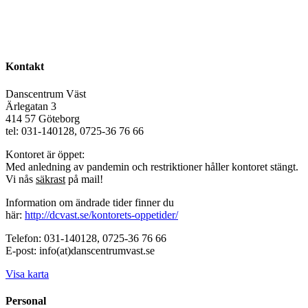
Kontakt
Danscentrum Väst
Ärlegatan 3
414 57 Göteborg
tel: 031-140128, 0725-36 76 66
Kontoret är öppet:
Med anledning av pandemin och restriktioner håller kontoret stängt.
Vi nås
säkrast
på mail!
Information om ändrade tider finner du
här:
http://dcvast.se/kontorets-oppetider/
Telefon: 031-140128, 0725-36 76 66
E-post: info(at)danscentrumvast.se
Visa karta
Personal