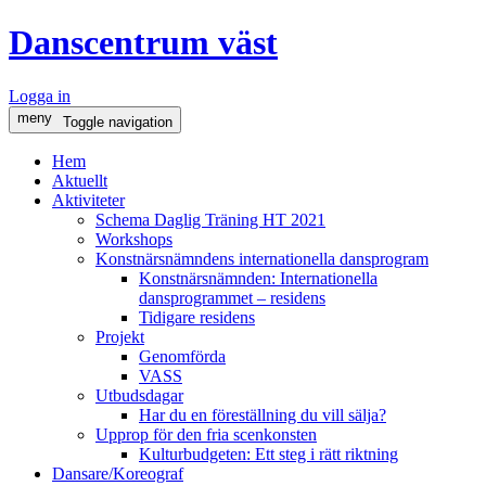
Danscentrum väst
Logga in
meny
Toggle navigation
Hem
Aktuellt
Aktiviteter
Schema Daglig Träning HT 2021
Workshops
Konstnärsnämndens internationella dansprogram
Konstnärsnämnden: Internationella
dansprogrammet – residens
Tidigare residens
Projekt
Genomförda
VASS
Utbudsdagar
Har du en föreställning du vill sälja?
Upprop för den fria scenkonsten
Kulturbudgeten: Ett steg i rätt riktning
Dansare/Koreograf