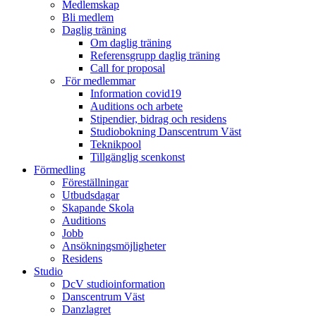
Medlemskap
Bli medlem
Daglig träning
Om daglig träning
Referensgrupp daglig träning
Call for proposal
För medlemmar
Information covid19
Auditions och arbete
Stipendier, bidrag och residens
Studiobokning Danscentrum Väst
Teknikpool
Tillgänglig scenkonst
Förmedling
Föreställningar
Utbudsdagar
Skapande Skola
Auditions
Jobb
Ansökningsmöjligheter
Residens
Studio
DcV studioinformation
Danscentrum Väst
Danzlagret