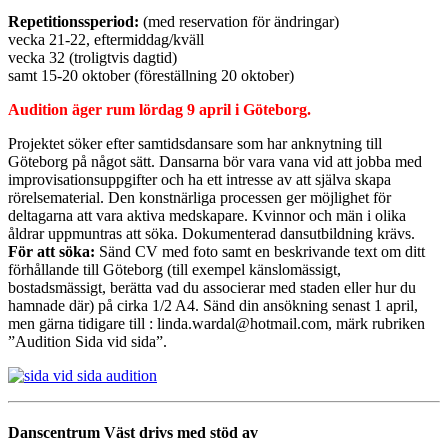
Repetitionssperiod:
(med reservation för ändringar)
vecka 21-22, eftermiddag/kväll
vecka 32 (troligtvis dagtid)
samt 15-20 oktober (föreställning 20 oktober)
Audition äger rum lördag 9 april i Göteborg.
Projektet söker efter samt
idsdansare som har anknytning till
Göteborg på något sätt. Dansarna bör vara vana vid att jobba med
improvisationsuppgifter och ha ett intresse av att själva skapa
rörelsematerial. Den konstnärliga processen ger möjlighet för
deltagarna att vara aktiva medskapare. Kvinnor och män i olika
åldrar uppmuntras att söka. Dokumenterad dansutbildning krävs.
För att söka:
Sänd CV med foto samt en beskrivande text om ditt
förhållande till Göteborg (till exempel känslomässigt,
bostadsmässigt, berätta vad du associerar med staden eller hur du
hamnade där) på cirka 1/2 A4. Sänd din ansökning senast 1 april,
men gärna tidigare till : linda.wardal@hotmail.com, märk rubriken
”Audition Sida vid sida”.
Danscentrum Väst drivs med stöd av