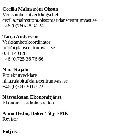
Cecilia Malmström Olsson
Verksamhetsutvecklingschef
cecilia.malmstrom.olsson(at)danscentrumvast.se
+46 (0)760-28 34 24
Tanja Andersson
Verksamhetskoordinator
info(at)danscentrumvast.se
031-140128
+46 (0)725 36 76 66
Nina Rajabi
Projektutvecklare
nina.rajabi(at)danscentrumvast.se
+46 (0)760 20 67 22
Nätverkstan Ekonomitjänst
Ekonomisk administration
Anna Hedin, Baker Tilly EMK
Revisor
Följ oss