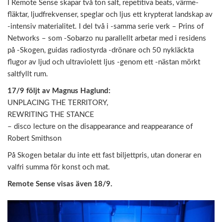
I Remote Sense skapar två ton salt, repetitiva beats, värme-
o
fläktar, ljudfrekvenser, speglar och ljus ett krypterat landskap av
n
-intensiv materialitet. I del två i -samma serie verk – Prins of
Networks – som -Sobarzo nu parallellt arbetar med i residens
på -Skogen, guidas radiostyrda -drönare och 50 nykläckta
flugor av ljud och ultraviolett ljus -genom ett -nästan mörkt
saltfyllt rum.
17/9 följt av Magnus Haglund:
UNPLACING THE TERRITORY,
REWRITING THE STANCE
– disco lecture on the disappearance and reappearance of
Robert Smithson
På Skogen betalar du inte ett fast biljettpris, utan donerar en
valfri summa för konst och mat.
Remote Sense visas även 18/9.