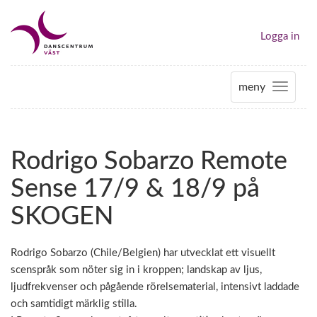
Logga in
meny
T
o
g
g
Rodrigo Sobarzo Remote
l
e
Sense 17/9 & 18/9 på
n
a
SKOGEN
v
i
Rodrigo Sobarzo (Chile/Belgien) har utvecklat ett visuellt
g
scenspråk som nöter sig in i kroppen; landskap av ljus,
a
ljudfrekvenser och pågående rörelsematerial, intensivt laddade
t
och samtidigt märklig stilla.
i