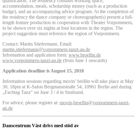
qualification. The residency contains working space,
accommodation, meals, scholarship money (such as a production
budge), and an accompanying advice program. At the completion of
the residency the dance company or choreographer(s) present a full-
length feature production in cooperation with Theater Vorpommern,
to be shown over six nights at four locations in the region. The
project suggestion must reference the region of Vorpommern.
Contact: Martin Stiefermann, Email:
martin.stiefermann@vorpommern-tanzt-an.de
Information and application form:
www.broellin.de
www.vorpommern-tanzt-an.de
(from June 1 onwards)
Application deadline is August 15, 2018
Information sessions regarding movin’ bröllin will take place at May
30, 18pm at K-Salon Bergmannstraße 54, 10961 Berlin and during
„Fachtag Tanz“ on June 3 / 4 in Stralsund.
For advice, please register at:
movin-broellin@vorpommern-tanzt-
an.de
Danscentrum Väst drivs med stöd av