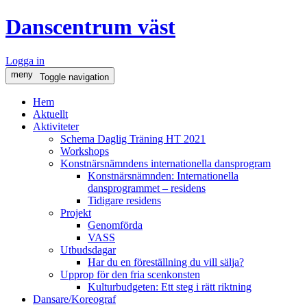
Danscentrum väst
Logga in
meny
Toggle navigation
Hem
Aktuellt
Aktiviteter
Schema Daglig Träning HT 2021
Workshops
Konstnärsnämndens internationella dansprogram
Konstnärsnämnden: Internationella
dansprogrammet – residens
Tidigare residens
Projekt
Genomförda
VASS
Utbudsdagar
Har du en föreställning du vill sälja?
Upprop för den fria scenkonsten
Kulturbudgeten: Ett steg i rätt riktning
Dansare/Koreograf