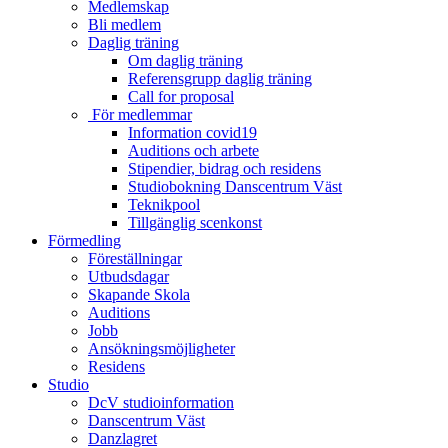
Medlemskap
Bli medlem
Daglig träning
Om daglig träning
Referensgrupp daglig träning
Call for proposal
För medlemmar
Information covid19
Auditions och arbete
Stipendier, bidrag och residens
Studiobokning Danscentrum Väst
Teknikpool
Tillgänglig scenkonst
Förmedling
Föreställningar
Utbudsdagar
Skapande Skola
Auditions
Jobb
Ansökningsmöjligheter
Residens
Studio
DcV studioinformation
Danscentrum Väst
Danzlagret