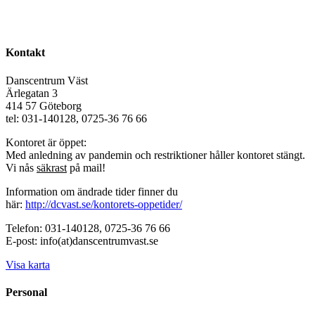
Kontakt
Danscentrum Väst
Ärlegatan 3
414 57 Göteborg
tel: 031-140128, 0725-36 76 66
Kontoret är öppet:
Med anledning av pandemin och restriktioner håller kontoret stängt.
Vi nås
säkrast
på mail!
Information om ändrade tider finner du
här:
http://dcvast.se/kontorets-oppetider/
Telefon: 031-140128, 0725-36 76 66
E-post: info(at)danscentrumvast.se
Visa karta
Personal