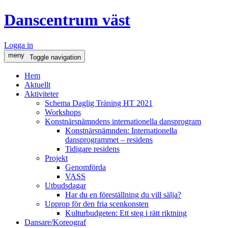
Danscentrum väst
Logga in
meny
Toggle navigation
Hem
Aktuellt
Aktiviteter
Schema Daglig Träning HT 2021
Workshops
Konstnärsnämndens internationella dansprogram
Konstnärsnämnden: Internationella
dansprogrammet – residens
Tidigare residens
Projekt
Genomförda
VASS
Utbudsdagar
Har du en föreställning du vill sälja?
Upprop för den fria scenkonsten
Kulturbudgeten: Ett steg i rätt riktning
Dansare/Koreograf