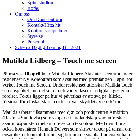
Spinnstudion
Borås
Om oss
Om Danscentrum
Kontakt/Hitta hit
Kontorets öppettider
Styrelse
Personal
Schema Daglig Träning HT 2021
Matilda Lidberg – Touch me screen
28 mars­ – 10 april
intar Matilda Lidberg Atalantes scenrum under
residenset Ny Koreografi som avslutas med premiär den 8 april för
verket Touch me Screen. Under residenset utforskar Matilda touch
screen­språket: hur det ser ut och vad vi läser in i digitala gester och
rörelser.
Fokus ligger på hur vi påverkas av att svajpa, klicka,
förstora, förminska, skrolla och skriva i skyddet av en skärm.
Matilda arbetar tillsammans med dj:n och producenten Ambition
(Rasmus Sundqvist) som skapar ett ljudlandskap som utforskar
skärningspunkten mellan rörelse och teknologi. Med dem finns
också konstnären Hannah Delvert som skriver texter på teman om
ensamhet och om att förlora sig bortom de snabba flödena vi bara