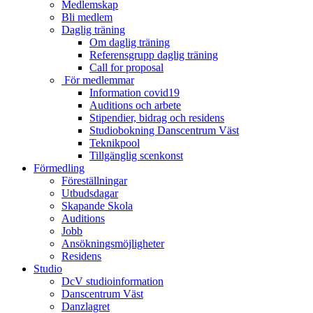
Medlemskap
Bli medlem
Daglig träning
Om daglig träning
Referensgrupp daglig träning
Call for proposal
För medlemmar
Information covid19
Auditions och arbete
Stipendier, bidrag och residens
Studiobokning Danscentrum Väst
Teknikpool
Tillgänglig scenkonst
Förmedling
Föreställningar
Utbudsdagar
Skapande Skola
Auditions
Jobb
Ansökningsmöjligheter
Residens
Studio
DcV studioinformation
Danscentrum Väst
Danzlagret