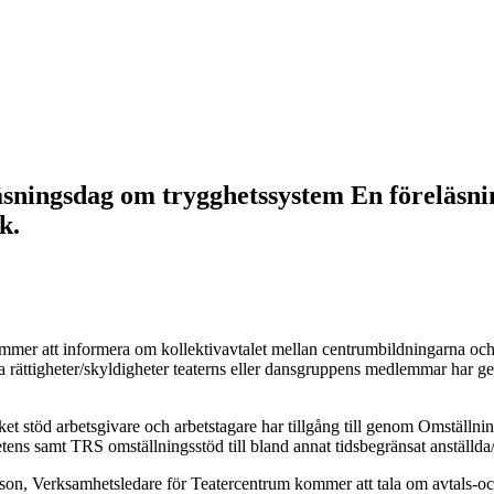
sdag om trygghetssystem En föreläsning
k.
mer att informera om kollektivavtalet mellan centrumbildningarna och
ilka rättigheter/skyldigheter teaterns eller dansgruppens medlemmar har ge
t stöd arbetsgivare och arbetstagare har tillgång till genom Omställn
ens samt TRS omställningsstöd till bland annat tidsbegränsat anställda/
, Verksamhetsledare för Teatercentrum kommer att tala om avtals-och 