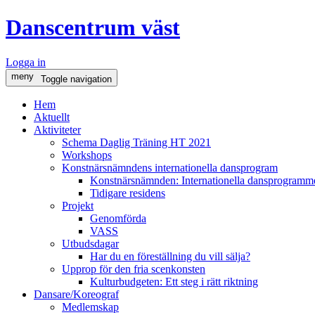
Danscentrum väst
Logga in
meny
Toggle navigation
Hem
Aktuellt
Aktiviteter
Schema Daglig Träning HT 2021
Workshops
Konstnärsnämndens internationella dansprogram
Konstnärsnämnden: Internationella dansprogramme
Tidigare residens
Projekt
Genomförda
VASS
Utbudsdagar
Har du en föreställning du vill sälja?
Upprop för den fria scenkonsten
Kulturbudgeten: Ett steg i rätt riktning
Dansare/Koreograf
Medlemskap