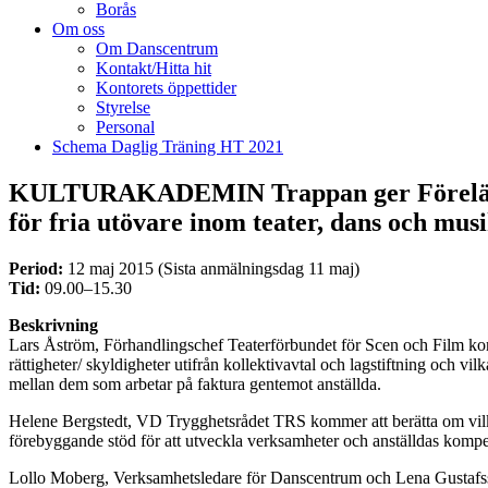
Borås
Om oss
Om Danscentrum
Kontakt/Hitta hit
Kontorets öppettider
Styrelse
Personal
Schema Daglig Träning HT 2021
KULTURAKADEMIN Trappan ger Föreläsning
för fria utövare inom teater, dans och musi
Period:
12 maj 2015 (Sista anmälningsdag 11 maj)
Tid:
09.00–15.30
Beskrivning
Lars Åström, Förhandlingschef Teaterförbundet för Scen och Film kom
rättigheter/ skyldigheter utifrån kollektivavtal och lagstiftning och v
mellan dem som arbetar på faktura gentemot anställda.
Helene Bergstedt, VD Trygghetsrådet TRS kommer att berätta om vilke
förebyggande stöd för att utveckla verksamheter och anställdas kompet
Lollo Moberg, Verksamhetsledare för Danscentrum och Lena Gustafsson