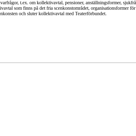
ivarfrågor, t.ex. om kollektivavtal, pensioner, anställningsformer, sju
ktivavtal som finns på det fria scenkonstområdet, organisationsformer f
enkonsten och sluter kollektivavtal med Teaterförbundet.