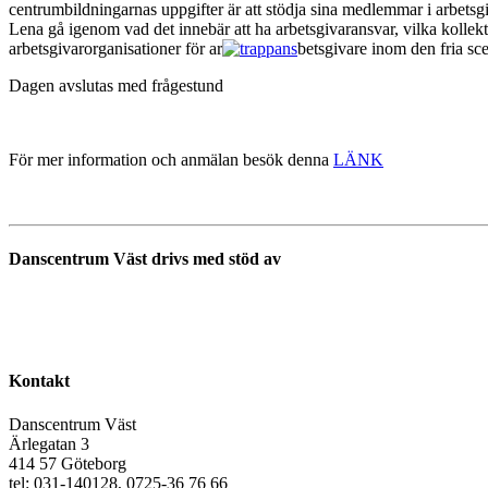
centrumbildningarnas uppgifter är att stödja sina medlemmar i arbetsg
Lena gå igenom vad det innebär att ha arbetsgivaransvar, vilka kolle
arbetsgivarorganisationer för ar
betsgivare inom den fria sc
Dagen avslutas med frågestund
För mer information och anmälan besök denna
LÄNK
Danscentrum Väst drivs med stöd av
Kontakt
Danscentrum Väst
Ärlegatan 3
414 57 Göteborg
tel: 031-140128, 0725-36 76 66