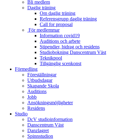
Bli medlem
Daglig träning
Om daglig träning
Referensgrupp daglig träning
Call for proposal
För medlemmar
Information covid19
Auditions och arbete
Stipendier, bidrag och residens
Studiobokning Danscentrum Väst
Teknikpool
Tillgänglig scenkonst
Förmedling
Föreställningar
Utbudsdagar
Skapande Skola
Auditions
Jobb
Ansökningsmöjligheter
Residens
Studio
DcV studioinformation
Danscentrum Väst
Danzlagret
Spinnstudion