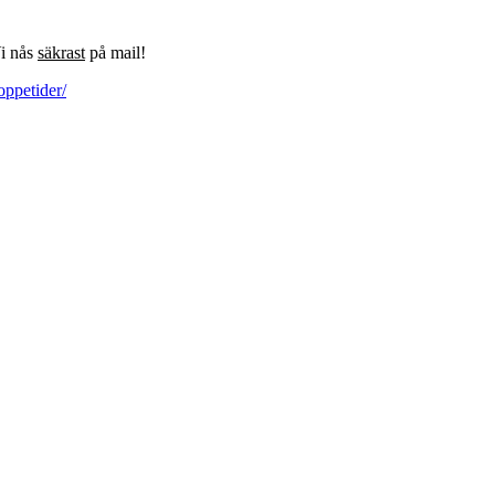
Vi nås
säkrast
på mail!
oppetider/