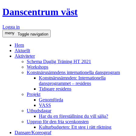
Danscentrum väst
Logga in
meny
Toggle navigation
Hem
Aktuellt
Aktiviteter
Schema Daglig Träning HT 2021
Workshops
Konstnärsnämndens internationella dansprogram
Konstnärsnämnden: Internationella
dansprogrammet – residens
Tidigare residens
Projekt
Genomförda
VASS
Utbudsdagar
Har du en föreställning du vill sälja?
Upprop för den fria scenkonsten
Kulturbudgeten: Ett steg i rätt riktning
Dansare/Koreograf