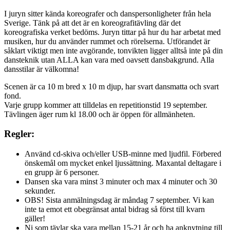
I juryn sitter kända koreografer och danspersonligheter från hela
Sverige. Tänk på att det är en koreografitävling där det
koreografiska verket bedöms. Juryn tittar på hur du har arbetat med
musiken, hur du använder rummet och rörelserna. Utförandet är
såklart viktigt men inte avgörande, tonvikten ligger alltså inte på din
dansteknik utan ALLA kan vara med oavsett dansbakgrund. Alla
dansstilar är välkomna!
Scenen är ca 10 m bred x 10 m djup, har svart dansmatta och svart
fond.
Varje grupp kommer att tilldelas en repetitionstid 19 september.
Tävlingen äger rum kl 18.00 och är öppen för allmänheten.
Regler:
Använd cd-skiva och/eller USB-minne med ljudfil. Förbered
önskemål om mycket enkel ljussättning. Maxantal deltagare i
en grupp är 6 personer.
Dansen ska vara minst 3 minuter och max 4 minuter och 30
sekunder.
OBS! Sista anmälningsdag är måndag 7 september. Vi kan
inte ta emot ett obegränsat antal bidrag så först till kvarn
gäller!
Ni som tävlar ska vara mellan 15-21 år och ha anknytning till