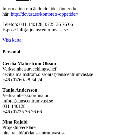
Information om ändrade tider finner du
här:
http://dcvast.se/kontorets-oppetider/
Telefon: 031-140128, 0725-36 76 66
E-post: info(at)danscentrumvast.se
Visa karta
Personal
Cecilia Malmström Olsson
Verksamhetsutvecklingschef
cecilia.malmstrom.olsson(at)danscentrumvast.se
+46 (0)760-28 34 24
Tanja Andersson
Verksamhetskoordinator
info(at)danscentrumvast.se
031-140128
+46 (0)725 36 76 66
Nina Rajabi
Projektutvecklare
nina.rajabi(at)danscentrumvast.se