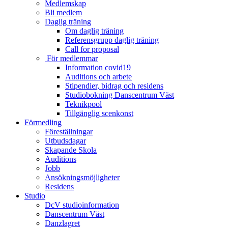
Medlemskap
Bli medlem
Daglig träning
Om daglig träning
Referensgrupp daglig träning
Call for proposal
För medlemmar
Information covid19
Auditions och arbete
Stipendier, bidrag och residens
Studiobokning Danscentrum Väst
Teknikpool
Tillgänglig scenkonst
Förmedling
Föreställningar
Utbudsdagar
Skapande Skola
Auditions
Jobb
Ansökningsmöjligheter
Residens
Studio
DcV studioinformation
Danscentrum Väst
Danzlagret