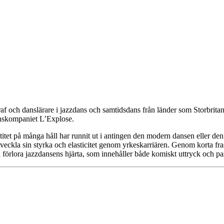
f och danslärare i jazzdans och samtidsdans från länder som Storbritann
anskompaniet L’Explose.
ntitet på många håll har runnit ut i antingen den modern dansen eller d
tveckla sin styrka och elasticitet genom yrkeskarriären. Genom korta fr
ll förlora jazzdansens hjärta, som innehåller både komiskt uttryck och pa