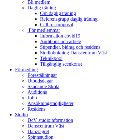
Bli medlem
Daglig träning
Om daglig träning
Referensgrupp daglig träning
Call for proposal
För medlemmar
Information covid19
Auditions och arbete
Stipendier, bidrag och residens
Studiobokning Danscentrum Väst
Teknikpool
Tillgänglig scenkonst
Förmedling
Föreställningar
Utbudsdagar
Skapande Skola
Auditions
Jobb
Ansökningsmöjligheter
Residens
Studio
DcV studioinformation
Danscentrum Väst
Danzlagret
Spinnstudion