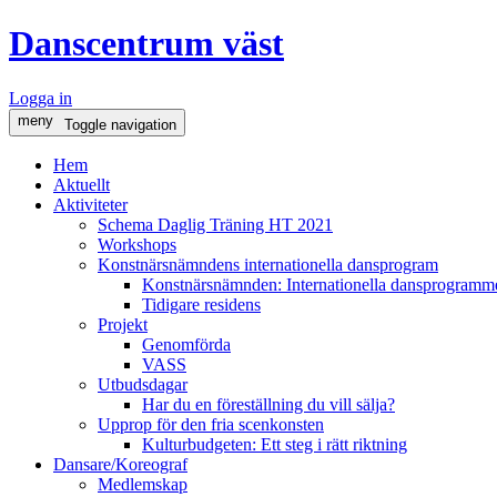
Danscentrum väst
Logga in
meny
Toggle navigation
Hem
Aktuellt
Aktiviteter
Schema Daglig Träning HT 2021
Workshops
Konstnärsnämndens internationella dansprogram
Konstnärsnämnden: Internationella dansprogramme
Tidigare residens
Projekt
Genomförda
VASS
Utbudsdagar
Har du en föreställning du vill sälja?
Upprop för den fria scenkonsten
Kulturbudgeten: Ett steg i rätt riktning
Dansare/Koreograf
Medlemskap