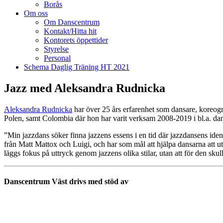
Borås
Om oss
Om Danscentrum
Kontakt/Hitta hit
Kontorets öppettider
Styrelse
Personal
Schema Daglig Träning HT 2021
Jazz med Aleksandra Rudnicka
Aleksandra Rudnicka
har över 25 års erfarenhet som dansare, koreogra
Polen, samt Colombia där hon har varit verksam 2008-2019 i bl.a. d
”Min jazzdans söker finna jazzens essens i en tid där jazzdansens ide
från Matt Mattox och Luigi, och har som mål att hjälpa dansarna att u
läggs fokus på uttryck genom jazzens olika stilar, utan att för den sku
Danscentrum Väst drivs med stöd av