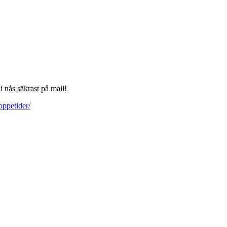
Vi nås
säkrast
på mail!
oppetider/