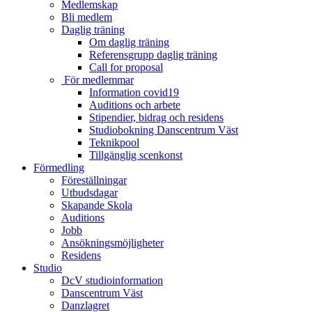
Medlemskap
Bli medlem
Daglig träning
Om daglig träning
Referensgrupp daglig träning
Call for proposal
För medlemmar
Information covid19
Auditions och arbete
Stipendier, bidrag och residens
Studiobokning Danscentrum Väst
Teknikpool
Tillgänglig scenkonst
Förmedling
Föreställningar
Utbudsdagar
Skapande Skola
Auditions
Jobb
Ansökningsmöjligheter
Residens
Studio
DcV studioinformation
Danscentrum Väst
Danzlagret