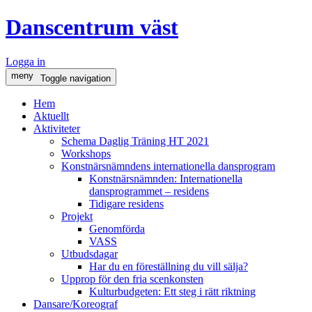
Danscentrum väst
Logga in
meny
Toggle navigation
Hem
Aktuellt
Aktiviteter
Schema Daglig Träning HT 2021
Workshops
Konstnärsnämndens internationella dansprogram
Konstnärsnämnden: Internationella
dansprogrammet – residens
Tidigare residens
Projekt
Genomförda
VASS
Utbudsdagar
Har du en föreställning du vill sälja?
Upprop för den fria scenkonsten
Kulturbudgeten: Ett steg i rätt riktning
Dansare/Koreograf