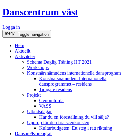
Danscentrum väst
Logga in
meny
Toggle navigation
Hem
Aktuellt
Aktiviteter
Schema Daglig Träning HT 2021
Workshops
Konstnärsnämndens internationella dansprogram
Konstnärsnämnden: Internationella
dansprogrammet – residens
Tidigare residens
Projekt
Genomförda
VASS
Utbudsdagar
Har du en föreställning du vill sälja?
Upprop för den fria scenkonsten
Kulturbudgeten: Ett steg i rätt riktning
Dansare/Koreograf