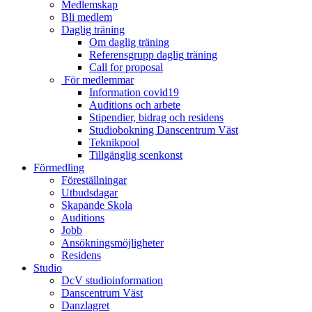
Medlemskap
Bli medlem
Daglig träning
Om daglig träning
Referensgrupp daglig träning
Call for proposal
För medlemmar
Information covid19
Auditions och arbete
Stipendier, bidrag och residens
Studiobokning Danscentrum Väst
Teknikpool
Tillgänglig scenkonst
Förmedling
Föreställningar
Utbudsdagar
Skapande Skola
Auditions
Jobb
Ansökningsmöjligheter
Residens
Studio
DcV studioinformation
Danscentrum Väst
Danzlagret