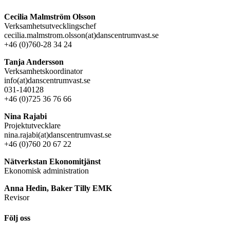
Cecilia Malmström Olsson
Verksamhetsutvecklingschef
cecilia.malmstrom.olsson(at)danscentrumvast.se
+46 (0)760-28 34 24
Tanja Andersson
Verksamhetskoordinator
info(at)danscentrumvast.se
031-140128
+46 (0)725 36 76 66
Nina Rajabi
Projektutvecklare
nina.rajabi(at)danscentrumvast.se
+46 (0)760 20 67 22
Nätverkstan Ekonomitjänst
Ekonomisk administration
Anna Hedin, Baker Tilly EMK
Revisor
Följ oss