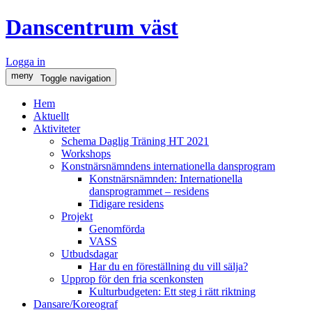
Danscentrum väst
Logga in
meny
Toggle navigation
Hem
Aktuellt
Aktiviteter
Schema Daglig Träning HT 2021
Workshops
Konstnärsnämndens internationella dansprogram
Konstnärsnämnden: Internationella
dansprogrammet – residens
Tidigare residens
Projekt
Genomförda
VASS
Utbudsdagar
Har du en föreställning du vill sälja?
Upprop för den fria scenkonsten
Kulturbudgeten: Ett steg i rätt riktning
Dansare/Koreograf