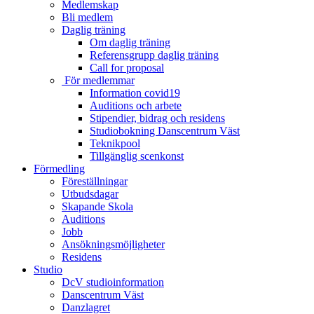
Medlemskap
Bli medlem
Daglig träning
Om daglig träning
Referensgrupp daglig träning
Call for proposal
För medlemmar
Information covid19
Auditions och arbete
Stipendier, bidrag och residens
Studiobokning Danscentrum Väst
Teknikpool
Tillgänglig scenkonst
Förmedling
Föreställningar
Utbudsdagar
Skapande Skola
Auditions
Jobb
Ansökningsmöjligheter
Residens
Studio
DcV studioinformation
Danscentrum Väst
Danzlagret