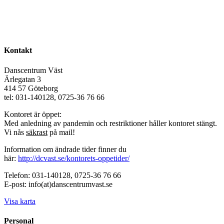
Kontakt
Danscentrum Väst
Ärlegatan 3
414 57 Göteborg
tel: 031-140128, 0725-36 76 66
Kontoret är öppet:
Med anledning av pandemin och restriktioner håller kontoret stängt.
Vi nås
säkrast
på mail!
Information om ändrade tider finner du
här:
http://dcvast.se/kontorets-oppetider/
Telefon: 031-140128, 0725-36 76 66
E-post: info(at)danscentrumvast.se
Visa karta
Personal