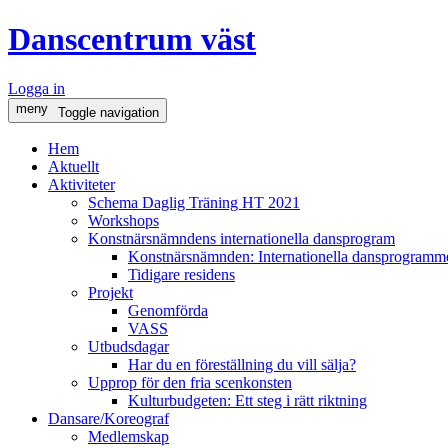
Danscentrum väst
Logga in
meny
Toggle navigation
Hem
Aktuellt
Aktiviteter
Schema Daglig Träning HT 2021
Workshops
Konstnärsnämndens internationella dansprogram
Konstnärsnämnden: Internationella dansprogramme
Tidigare residens
Projekt
Genomförda
VASS
Utbudsdagar
Har du en föreställning du vill sälja?
Upprop för den fria scenkonsten
Kulturbudgeten: Ett steg i rätt riktning
Dansare/Koreograf
Medlemskap