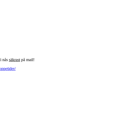
Vi nås
säkrast
på mail!
oppetider/