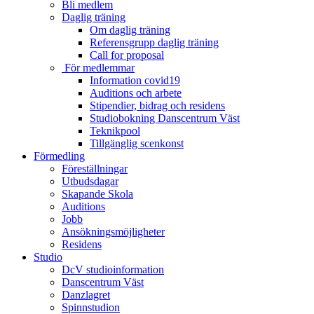
Bli medlem
Daglig träning
Om daglig träning
Referensgrupp daglig träning
Call for proposal
För medlemmar
Information covid19
Auditions och arbete
Stipendier, bidrag och residens
Studiobokning Danscentrum Väst
Teknikpool
Tillgänglig scenkonst
Förmedling
Föreställningar
Utbudsdagar
Skapande Skola
Auditions
Jobb
Ansökningsmöjligheter
Residens
Studio
DcV studioinformation
Danscentrum Väst
Danzlagret
Spinnstudion