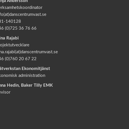
anja Andersson
erksamhetskoordinator
fo(at)danscentrumvast.se
31-140128
46 (0)725 36 76 66
ina Rajabi
ojektutvecklare
na.rajabi(at)danscentrumvast.se
46 (0)760 20 67 22
ätverkstan Ekonomitjänst
konomisk administration
nna Hedin, Baker Tilly EMK
evisor