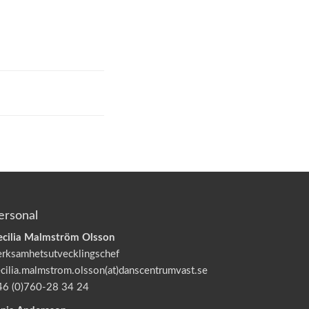
ersonal
ecilia Malmström Olsson
erksamhetsutvecklingschef
cilia.malmstrom.olsson(at)danscentrumvast.se
46 (0)760-28 34 24