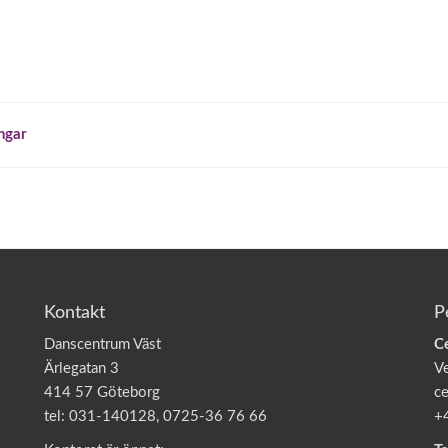
ngar
Kontakt
P
Danscentrum Väst
C
Ärlegatan 3
V
414 57 Göteborg
ce
tel: 031-140128, 0725-36 76 66
+