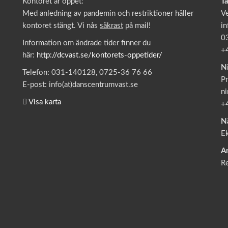
Kontoret är öppet:
T
Med anledning av pandemin och restriktioner håller
V
kontoret stängt. Vi nås
säkrast
på mail!
in
0
Information om ändrade tider finner du
+
här:
http://dcvast.se/kontorets-oppetider/
N
Telefon: 031-140128, 0725-36 76 66
Pr
E-post: info(at)danscentrumvast.se
ni
Visa karta
+
N
E
A
R