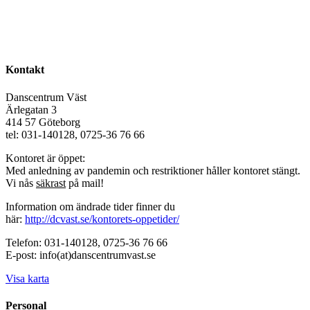
Kontakt
Danscentrum Väst
Ärlegatan 3
414 57 Göteborg
tel: 031-140128, 0725-36 76 66
Kontoret är öppet:
Med anledning av pandemin och restriktioner håller kontoret stängt.
Vi nås
säkrast
på mail!
Information om ändrade tider finner du
här:
http://dcvast.se/kontorets-oppetider/
Telefon: 031-140128, 0725-36 76 66
E-post: info(at)danscentrumvast.se
Visa karta
Personal