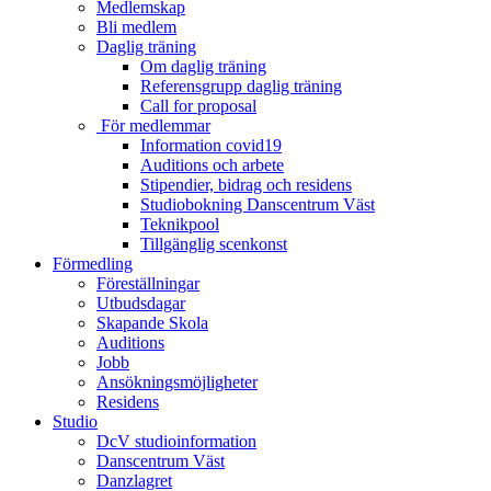
Medlemskap
Bli medlem
Daglig träning
Om daglig träning
Referensgrupp daglig träning
Call for proposal
För medlemmar
Information covid19
Auditions och arbete
Stipendier, bidrag och residens
Studiobokning Danscentrum Väst
Teknikpool
Tillgänglig scenkonst
Förmedling
Föreställningar
Utbudsdagar
Skapande Skola
Auditions
Jobb
Ansökningsmöjligheter
Residens
Studio
DcV studioinformation
Danscentrum Väst
Danzlagret