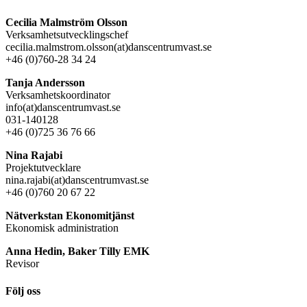
Cecilia Malmström Olsson
Verksamhetsutvecklingschef
cecilia.malmstrom.olsson(at)danscentrumvast.se
+46 (0)760-28 34 24
Tanja Andersson
Verksamhetskoordinator
info(at)danscentrumvast.se
031-140128
+46 (0)725 36 76 66
Nina Rajabi
Projektutvecklare
nina.rajabi(at)danscentrumvast.se
+46 (0)760 20 67 22
Nätverkstan Ekonomitjänst
Ekonomisk administration
Anna Hedin, Baker Tilly EMK
Revisor
Följ oss