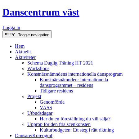
Danscentrum väst
Logga in
meny
Toggle navigation
Hem
Aktuellt
Aktiviteter
Schema Daglig Träning HT 2021
Workshops
Konstnärsnämndens internationella dansprogram
Konstnärsnämnden: Internationella
dansprogrammet – residens
Tidigare residens
Projekt
Genomförda
VASS
Utbudsdagar
Har du en föreställning du vill sälja?
Upprop för den fria scenkonsten
Kulturbudgeten: Ett steg i rätt riktning
Dansare/Koreograf