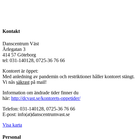
Kontakt
Danscentrum Väst
Ärlegatan 3
414 57 Göteborg
tel: 031-140128, 0725-36 76 66
Kontoret är öppet:
Med anledning av pandemin och restriktioner håller kontoret stängt.
Vi nås
säkrast
på mail!
Information om ändrade tider finner du
här:
http://dcvast.se/kontorets-oppetider/
Telefon: 031-140128, 0725-36 76 66
E-post: info(at)danscentrumvast.se
Visa karta
Personal