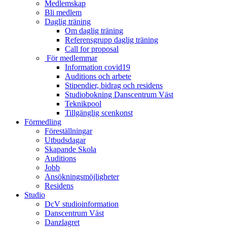
Medlemskap
Bli medlem
Daglig träning
Om daglig träning
Referensgrupp daglig träning
Call for proposal
För medlemmar
Information covid19
Auditions och arbete
Stipendier, bidrag och residens
Studiobokning Danscentrum Väst
Teknikpool
Tillgänglig scenkonst
Förmedling
Föreställningar
Utbudsdagar
Skapande Skola
Auditions
Jobb
Ansökningsmöjligheter
Residens
Studio
DcV studioinformation
Danscentrum Väst
Danzlagret