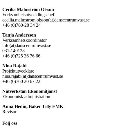
Cecilia Malmström Olsson
Verksamhetsutvecklingschef
cecilia.malmstrom.olsson(at)danscentrumvast.se
+46 (0)760-28 34 24
Tanja Andersson
Verksamhetskoordinator
info(at)danscentrumvast.se
031-140128
+46 (0)725 36 76 66
Nina Rajabi
Projektutvecklare
nina.rajabi(at)danscentrumvast.se
+46 (0)760 20 67 22
Nätverkstan Ekonomitjänst
Ekonomisk administration
Anna Hedin, Baker Tilly EMK
Revisor
Följ oss