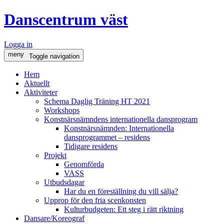
Danscentrum väst
Logga in
meny
Toggle navigation
Hem
Aktuellt
Aktiviteter
Schema Daglig Träning HT 2021
Workshops
Konstnärsnämndens internationella dansprogram
Konstnärsnämnden: Internationella
dansprogrammet – residens
Tidigare residens
Projekt
Genomförda
VASS
Utbudsdagar
Har du en föreställning du vill sälja?
Upprop för den fria scenkonsten
Kulturbudgeten: Ett steg i rätt riktning
Dansare/Koreograf