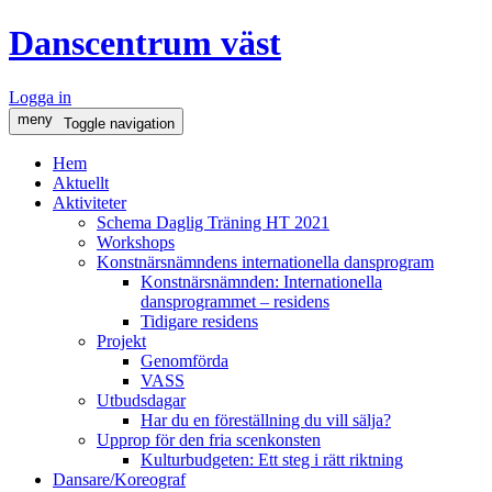
Danscentrum väst
Logga in
meny
Toggle navigation
Hem
Aktuellt
Aktiviteter
Schema Daglig Träning HT 2021
Workshops
Konstnärsnämndens internationella dansprogram
Konstnärsnämnden: Internationella
dansprogrammet – residens
Tidigare residens
Projekt
Genomförda
VASS
Utbudsdagar
Har du en föreställning du vill sälja?
Upprop för den fria scenkonsten
Kulturbudgeten: Ett steg i rätt riktning
Dansare/Koreograf