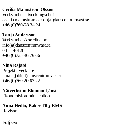
Cecilia Malmström Olsson
Verksamhetsutvecklingschef
cecilia.malmstrom.olsson(at)danscentrumvast.se
+46 (0)760-28 34 24
Tanja Andersson
Verksamhetskoordinator
info(at)danscentrumvast.se
031-140128
+46 (0)725 36 76 66
Nina Rajabi
Projektutvecklare
nina.rajabi(at)danscentrumvast.se
+46 (0)760 20 67 22
Nätverkstan Ekonomitjänst
Ekonomisk administration
Anna Hedin, Baker Tilly EMK
Revisor
Följ oss