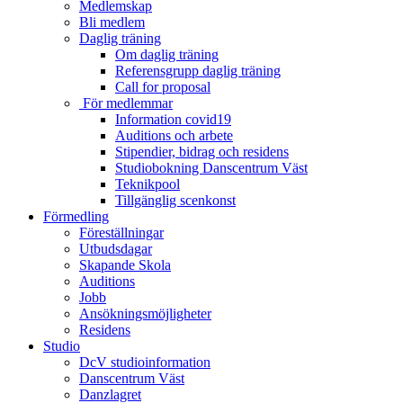
Medlemskap
Bli medlem
Daglig träning
Om daglig träning
Referensgrupp daglig träning
Call for proposal
För medlemmar
Information covid19
Auditions och arbete
Stipendier, bidrag och residens
Studiobokning Danscentrum Väst
Teknikpool
Tillgänglig scenkonst
Förmedling
Föreställningar
Utbudsdagar
Skapande Skola
Auditions
Jobb
Ansökningsmöjligheter
Residens
Studio
DcV studioinformation
Danscentrum Väst
Danzlagret