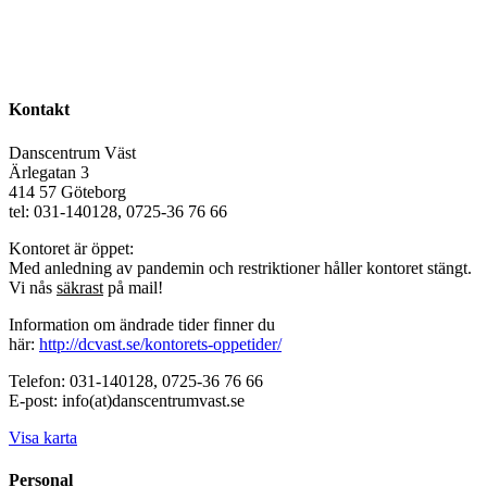
Kontakt
Danscentrum Väst
Ärlegatan 3
414 57 Göteborg
tel: 031-140128, 0725-36 76 66
Kontoret är öppet:
Med anledning av pandemin och restriktioner håller kontoret stängt.
Vi nås
säkrast
på mail!
Information om ändrade tider finner du
här:
http://dcvast.se/kontorets-oppetider/
Telefon: 031-140128, 0725-36 76 66
E-post: info(at)danscentrumvast.se
Visa karta
Personal