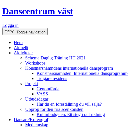
Danscentrum väst
Logga in
meny
Toggle navigation
Hem
Aktuellt
Aktiviteter
Schema Daglig Träning HT 2021
Workshops
Konstnärsnämndens internationella dansprogram
Konstnärsnämnden: Internationella dansprogramme
Tidigare residens
Projekt
Genomförda
VASS
Utbudsdagar
Har du en föreställning du vill sälja?
Upprop för den fria scenkonsten
Kulturbudgeten: Ett steg i rätt riktning
Dansare/Koreograf
Medlemskap