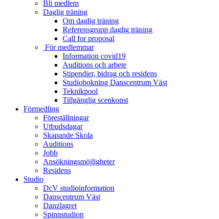
Bli medlem
Daglig träning
Om daglig träning
Referensgrupp daglig träning
Call for proposal
För medlemmar
Information covid19
Auditions och arbete
Stipendier, bidrag och residens
Studiobokning Danscentrum Väst
Teknikpool
Tillgänglig scenkonst
Förmedling
Föreställningar
Utbudsdagar
Skapande Skola
Auditions
Jobb
Ansökningsmöjligheter
Residens
Studio
DcV studioinformation
Danscentrum Väst
Danzlagret
Spinnstudion