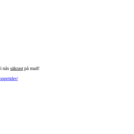
Vi nås
säkrast
på mail!
oppetider/