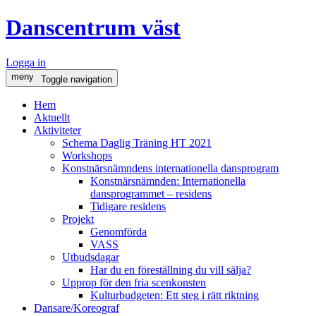
Danscentrum väst
Logga in
meny
Toggle navigation
Hem
Aktuellt
Aktiviteter
Schema Daglig Träning HT 2021
Workshops
Konstnärsnämndens internationella dansprogram
Konstnärsnämnden: Internationella
dansprogrammet – residens
Tidigare residens
Projekt
Genomförda
VASS
Utbudsdagar
Har du en föreställning du vill sälja?
Upprop för den fria scenkonsten
Kulturbudgeten: Ett steg i rätt riktning
Dansare/Koreograf