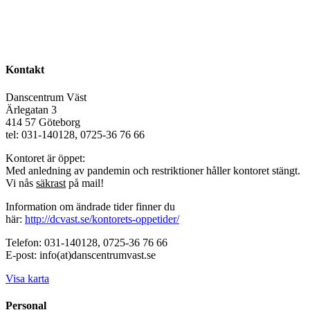
Kontakt
Danscentrum Väst
Ärlegatan 3
414 57 Göteborg
tel: 031-140128, 0725-36 76 66
Kontoret är öppet:
Med anledning av pandemin och restriktioner håller kontoret stängt.
Vi nås
säkrast
på mail!
Information om ändrade tider finner du
här:
http://dcvast.se/kontorets-oppetider/
Telefon: 031-140128, 0725-36 76 66
E-post: info(at)danscentrumvast.se
Visa karta
Personal