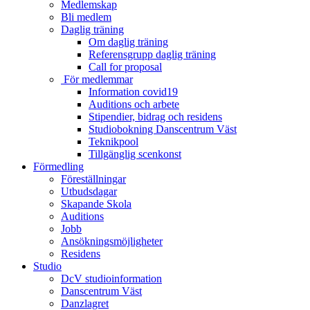
Medlemskap
Bli medlem
Daglig träning
Om daglig träning
Referensgrupp daglig träning
Call for proposal
För medlemmar
Information covid19
Auditions och arbete
Stipendier, bidrag och residens
Studiobokning Danscentrum Väst
Teknikpool
Tillgänglig scenkonst
Förmedling
Föreställningar
Utbudsdagar
Skapande Skola
Auditions
Jobb
Ansökningsmöjligheter
Residens
Studio
DcV studioinformation
Danscentrum Väst
Danzlagret