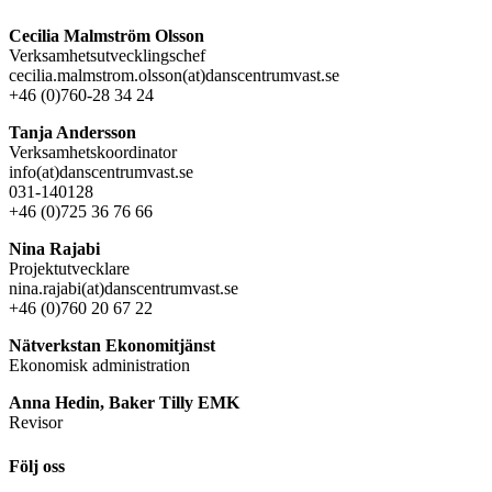
Cecilia Malmström Olsson
Verksamhetsutvecklingschef
cecilia.malmstrom.olsson(at)danscentrumvast.se
+46 (0)760-28 34 24
Tanja Andersson
Verksamhetskoordinator
info(at)danscentrumvast.se
031-140128
+46 (0)725 36 76 66
Nina Rajabi
Projektutvecklare
nina.rajabi(at)danscentrumvast.se
+46 (0)760 20 67 22
Nätverkstan Ekonomitjänst
Ekonomisk administration
Anna Hedin, Baker Tilly EMK
Revisor
Följ oss