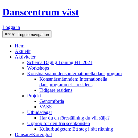
Danscentrum väst
Logga in
meny
Toggle navigation
Hem
Aktuellt
Aktiviteter
Schema Daglig Träning HT 2021
Workshops
Konstnärsnämndens internationella dansprogram
Konstnärsnämnden: Internationella
dansprogrammet – residens
Tidigare residens
Projekt
Genomförda
VASS
Utbudsdagar
Har du en föreställning du vill sälja?
Upprop för den fria scenkonsten
Kulturbudgeten: Ett steg i rätt riktning
Dansare/Koreograf