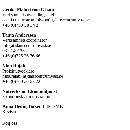
Cecilia Malmström Olsson
Verksamhetsutvecklingschef
cecilia.malmstrom.olsson(at)danscentrumvast.se
+46 (0)760-28 34 24
Tanja Andersson
Verksamhetskoordinator
info(at)danscentrumvast.se
031-140128
+46 (0)725 36 76 66
Nina Rajabi
Projektutvecklare
nina.rajabi(at)danscentrumvast.se
+46 (0)760 20 67 22
Nätverkstan Ekonomitjänst
Ekonomisk administration
Anna Hedin, Baker Tilly EMK
Revisor
Följ oss