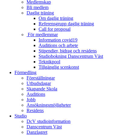
Medlemskap
Bli medlem
Daglig träning
Om daglig träning
Referensgrupp daglig träning
Call for proposal
För medlemmar
Information covid19
Auditions och arbete
Stipendier, bidrag och residens
Studiobokning Danscentrum Väst
Teknikpool
Tillgänglig scenkonst
Förmedling
Föreställningar
Utbudsdagar
Skapande Skola
Auditions
Jobb
Ansökningsmöjligheter
Residens
Studio
DcV studioinformation
Danscentrum Väst
Danzlagret