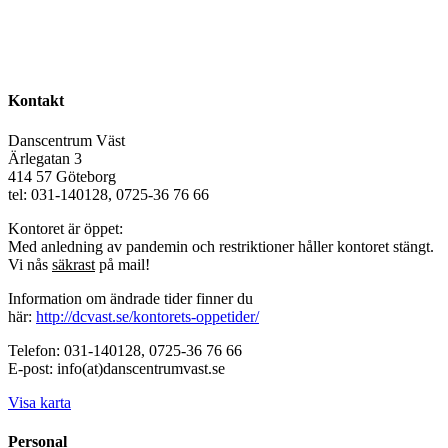
Kontakt
Danscentrum Väst
Ärlegatan 3
414 57 Göteborg
tel: 031-140128, 0725-36 76 66
Kontoret är öppet:
Med anledning av pandemin och restriktioner håller kontoret stängt.
Vi nås
säkrast
på mail!
Information om ändrade tider finner du
här:
http://dcvast.se/kontorets-oppetider/
Telefon: 031-140128, 0725-36 76 66
E-post: info(at)danscentrumvast.se
Visa karta
Personal