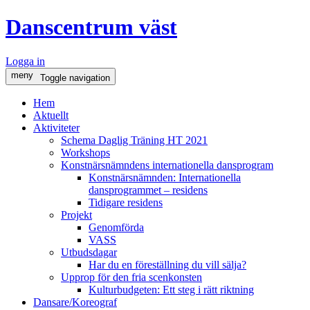
Danscentrum väst
Logga in
meny
Toggle navigation
Hem
Aktuellt
Aktiviteter
Schema Daglig Träning HT 2021
Workshops
Konstnärsnämndens internationella dansprogram
Konstnärsnämnden: Internationella
dansprogrammet – residens
Tidigare residens
Projekt
Genomförda
VASS
Utbudsdagar
Har du en föreställning du vill sälja?
Upprop för den fria scenkonsten
Kulturbudgeten: Ett steg i rätt riktning
Dansare/Koreograf