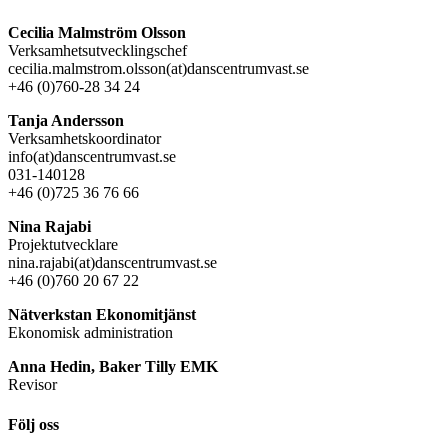
Cecilia Malmström Olsson
Verksamhetsutvecklingschef
cecilia.malmstrom.olsson(at)danscentrumvast.se
+46 (0)760-28 34 24
Tanja Andersson
Verksamhetskoordinator
info(at)danscentrumvast.se
031-140128
+46 (0)725 36 76 66
Nina Rajabi
Projektutvecklare
nina.rajabi(at)danscentrumvast.se
+46 (0)760 20 67 22
Nätverkstan Ekonomitjänst
Ekonomisk administration
Anna Hedin, Baker Tilly EMK
Revisor
Följ oss