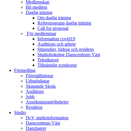
Medlemskap
Bli medlem
Daglig träning
Om daglig träning
Referensgrupp daglig träning
Call for proposal
För medlemmar
Information covid19
Auditions och arbete
Stipendier, bidrag och residens
Studiobokning Danscentrum Väst
Teknikpool
Tillgänglig scenkonst
Förmedling
Föreställningar
Utbudsdagar
Skapande Skola
Auditions
Jobb
Ansökningsmöjligheter
Residens
Studio
DcV studioinformation
Danscentrum Väst
Danzlagret