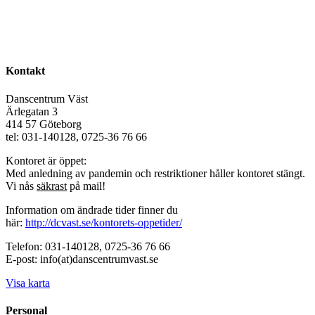
Kontakt
Danscentrum Väst
Ärlegatan 3
414 57 Göteborg
tel: 031-140128, 0725-36 76 66
Kontoret är öppet:
Med anledning av pandemin och restriktioner håller kontoret stängt.
Vi nås
säkrast
på mail!
Information om ändrade tider finner du
här:
http://dcvast.se/kontorets-oppetider/
Telefon: 031-140128, 0725-36 76 66
E-post: info(at)danscentrumvast.se
Visa karta
Personal