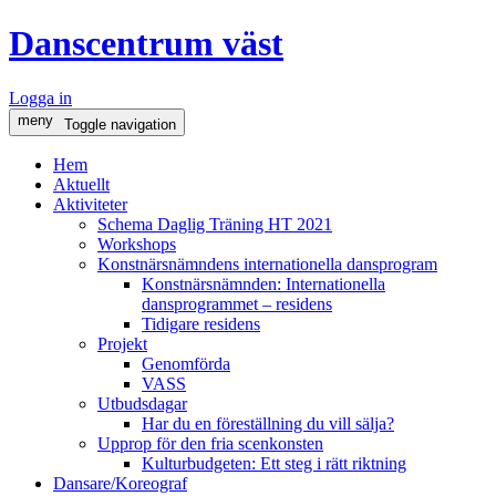
Danscentrum väst
Logga in
meny
Toggle navigation
Hem
Aktuellt
Aktiviteter
Schema Daglig Träning HT 2021
Workshops
Konstnärsnämndens internationella dansprogram
Konstnärsnämnden: Internationella
dansprogrammet – residens
Tidigare residens
Projekt
Genomförda
VASS
Utbudsdagar
Har du en föreställning du vill sälja?
Upprop för den fria scenkonsten
Kulturbudgeten: Ett steg i rätt riktning
Dansare/Koreograf