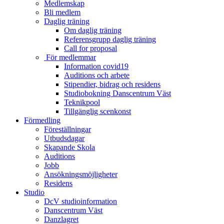
Medlemskap
Bli medlem
Daglig träning
Om daglig träning
Referensgrupp daglig träning
Call for proposal
För medlemmar
Information covid19
Auditions och arbete
Stipendier, bidrag och residens
Studiobokning Danscentrum Väst
Teknikpool
Tillgänglig scenkonst
Förmedling
Föreställningar
Utbudsdagar
Skapande Skola
Auditions
Jobb
Ansökningsmöjligheter
Residens
Studio
DcV studioinformation
Danscentrum Väst
Danzlagret