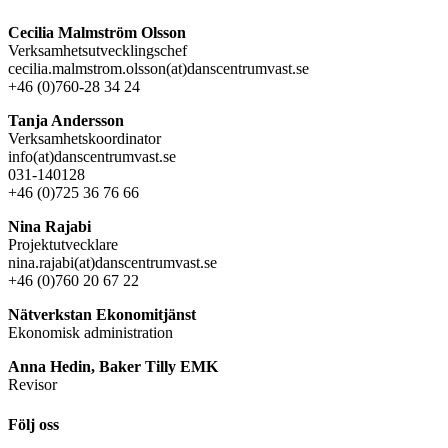
Cecilia Malmström Olsson
Verksamhetsutvecklingschef
cecilia.malmstrom.olsson(at)danscentrumvast.se
+46 (0)760-28 34 24
Tanja Andersson
Verksamhetskoordinator
info(at)danscentrumvast.se
031-140128
+46 (0)725 36 76 66
Nina Rajabi
Projektutvecklare
nina.rajabi(at)danscentrumvast.se
+46 (0)760 20 67 22
Nätverkstan Ekonomitjänst
Ekonomisk administration
Anna Hedin, Baker Tilly EMK
Revisor
Följ oss