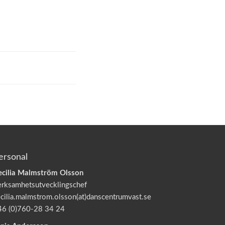
ersonal
ecilia Malmström Olsson
erksamhetsutvecklingschef
cilia.malmstrom.olsson(at)danscentrumvast.se
46 (0)760-28 34 24