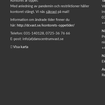
Kontoret är öppet:
T
Med anledning av pandemin och restriktioner håller
V
kontoret stängt. Vi nås
säkrast
på mail!
in
0
Information om ändrade tider finner du
+
här:
http://dcvast.se/kontorets-oppetider/
N
Telefon: 031-140128, 0725-36 76 66
Pr
E-post: info(at)danscentrumvast.se
ni
Visa karta
+
N
E
A
R