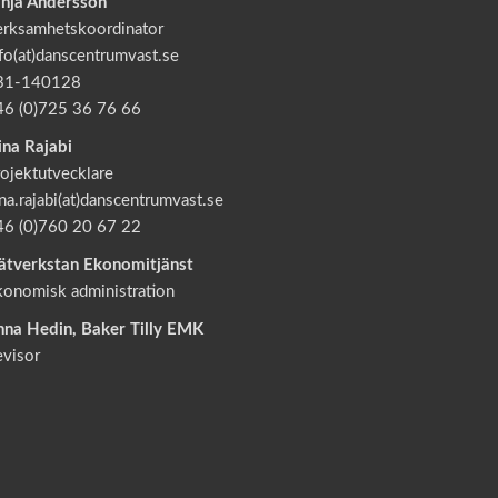
anja Andersson
erksamhetskoordinator
fo(at)danscentrumvast.se
31-140128
46 (0)725 36 76 66
ina Rajabi
ojektutvecklare
na.rajabi(at)danscentrumvast.se
46 (0)760 20 67 22
ätverkstan Ekonomitjänst
konomisk administration
nna Hedin, Baker Tilly EMK
evisor