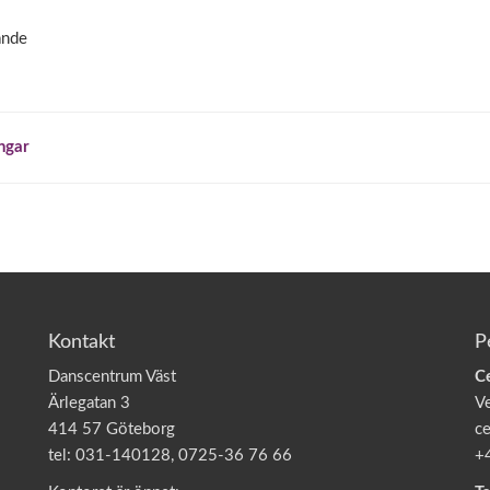
ande
ngar
Kontakt
P
Danscentrum Väst
C
Ärlegatan 3
V
414 57 Göteborg
ce
tel: 031-140128, 0725-36 76 66
+