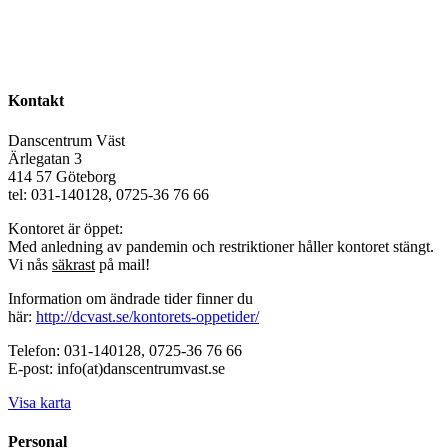
Kontakt
Danscentrum Väst
Ärlegatan 3
414 57 Göteborg
tel: 031-140128, 0725-36 76 66
Kontoret är öppet:
Med anledning av pandemin och restriktioner håller kontoret stängt.
Vi nås
säkrast
på mail!
Information om ändrade tider finner du
här:
http://dcvast.se/kontorets-oppetider/
Telefon: 031-140128, 0725-36 76 66
E-post: info(at)danscentrumvast.se
Visa karta
Personal