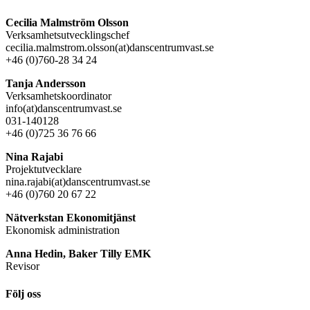
Cecilia Malmström Olsson
Verksamhetsutvecklingschef
cecilia.malmstrom.olsson(at)danscentrumvast.se
+46 (0)760-28 34 24
Tanja Andersson
Verksamhetskoordinator
info(at)danscentrumvast.se
031-140128
+46 (0)725 36 76 66
Nina Rajabi
Projektutvecklare
nina.rajabi(at)danscentrumvast.se
+46 (0)760 20 67 22
Nätverkstan Ekonomitjänst
Ekonomisk administration
Anna Hedin, Baker Tilly EMK
Revisor
Följ oss