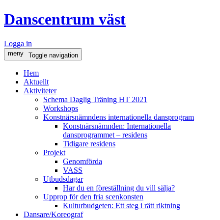
Danscentrum väst
Logga in
meny
Toggle navigation
Hem
Aktuellt
Aktiviteter
Schema Daglig Träning HT 2021
Workshops
Konstnärsnämndens internationella dansprogram
Konstnärsnämnden: Internationella
dansprogrammet – residens
Tidigare residens
Projekt
Genomförda
VASS
Utbudsdagar
Har du en föreställning du vill sälja?
Upprop för den fria scenkonsten
Kulturbudgeten: Ett steg i rätt riktning
Dansare/Koreograf