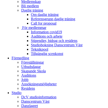
Medlemskap
Bli medlem
Daglig träning
Om daglig träning
Referensgrupp daglig träning
Call for proposal
För medlemmar
Information covid19
Auditions och arbete
Stipendier, bidrag och residens
Studiobokning Danscentrum Väst
Teknikpool
Tillgänglig scenkonst
Förmedling
Föreställningar
Utbudsdagar
Skapande Skola
Auditions
Jobb
Ansökningsmöjligheter
Residens
Studio
DcV studioinformation
Danscentrum Väst
Danzlagret