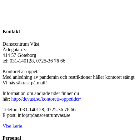
Kontakt
Danscentrum Väst
Ärlegatan 3
414 57 Göteborg
tel: 031-140128, 0725-36 76 66
Kontoret är öppet:
Med anledning av pandemin och restriktioner håller kontoret stängt.
Vi nås
säkrast
på mail!
Information om ändrade tider finner du
här:
http://dcvast.se/kontorets-oppetider/
Telefon: 031-140128, 0725-36 76 66
E-post: info(at)danscentrumvast.se
Visa karta
Personal