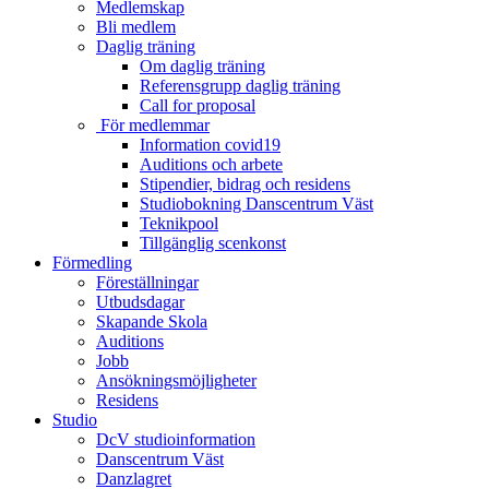
Medlemskap
Bli medlem
Daglig träning
Om daglig träning
Referensgrupp daglig träning
Call for proposal
För medlemmar
Information covid19
Auditions och arbete
Stipendier, bidrag och residens
Studiobokning Danscentrum Väst
Teknikpool
Tillgänglig scenkonst
Förmedling
Föreställningar
Utbudsdagar
Skapande Skola
Auditions
Jobb
Ansökningsmöjligheter
Residens
Studio
DcV studioinformation
Danscentrum Väst
Danzlagret