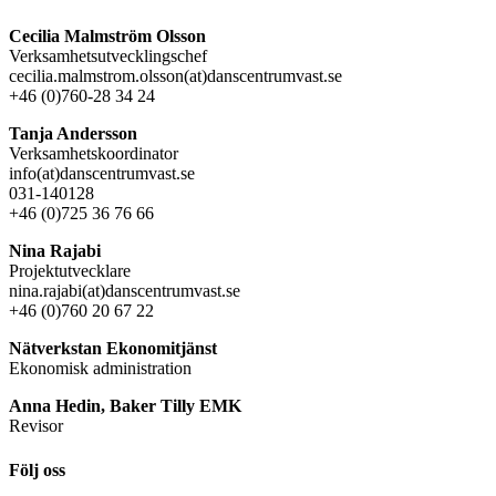
Cecilia Malmström Olsson
Verksamhetsutvecklingschef
cecilia.malmstrom.olsson(at)danscentrumvast.se
+46 (0)760-28 34 24
Tanja Andersson
Verksamhetskoordinator
info(at)danscentrumvast.se
031-140128
+46 (0)725 36 76 66
Nina Rajabi
Projektutvecklare
nina.rajabi(at)danscentrumvast.se
+46 (0)760 20 67 22
Nätverkstan Ekonomitjänst
Ekonomisk administration
Anna Hedin, Baker Tilly EMK
Revisor
Följ oss