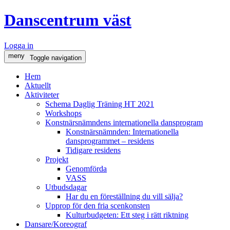
Danscentrum väst
Logga in
meny
Toggle navigation
Hem
Aktuellt
Aktiviteter
Schema Daglig Träning HT 2021
Workshops
Konstnärsnämndens internationella dansprogram
Konstnärsnämnden: Internationella
dansprogrammet – residens
Tidigare residens
Projekt
Genomförda
VASS
Utbudsdagar
Har du en föreställning du vill sälja?
Upprop för den fria scenkonsten
Kulturbudgeten: Ett steg i rätt riktning
Dansare/Koreograf