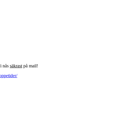
Vi nås
säkrast
på mail!
oppetider/