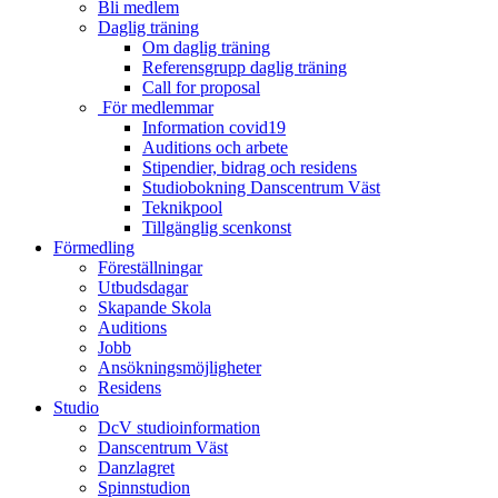
Bli medlem
Daglig träning
Om daglig träning
Referensgrupp daglig träning
Call for proposal
För medlemmar
Information covid19
Auditions och arbete
Stipendier, bidrag och residens
Studiobokning Danscentrum Väst
Teknikpool
Tillgänglig scenkonst
Förmedling
Föreställningar
Utbudsdagar
Skapande Skola
Auditions
Jobb
Ansökningsmöjligheter
Residens
Studio
DcV studioinformation
Danscentrum Väst
Danzlagret
Spinnstudion