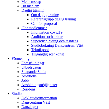
Medlemskap
Bli medlem
Daglig träning
Om daglig träning
Referensgrupp daglig träning
Call for proposal
För medlemmar
Information covid19
Auditions och arbete
Stipendier, bidrag och residens
Studiobokning Danscentrum Väst
Teknikpool
Tillgänglig scenkonst
Förmedling
Föreställningar
Utbudsdagar
Skapande Skola
Auditions
Jobb
Ansökningsmöjligheter
Residens
Studio
DcV studioinformation
Danscentrum Väst
Danzlagret