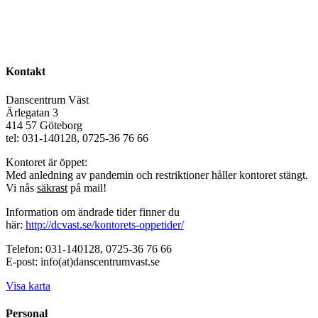
Kontakt
Danscentrum Väst
Ärlegatan 3
414 57 Göteborg
tel: 031-140128, 0725-36 76 66
Kontoret är öppet:
Med anledning av pandemin och restriktioner håller kontoret stängt.
Vi nås
säkrast
på mail!
Information om ändrade tider finner du
här:
http://dcvast.se/kontorets-oppetider/
Telefon: 031-140128, 0725-36 76 66
E-post: info(at)danscentrumvast.se
Visa karta
Personal