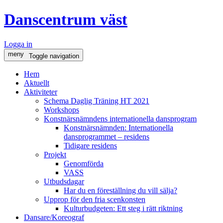
Danscentrum väst
Logga in
meny
Toggle navigation
Hem
Aktuellt
Aktiviteter
Schema Daglig Träning HT 2021
Workshops
Konstnärsnämndens internationella dansprogram
Konstnärsnämnden: Internationella
dansprogrammet – residens
Tidigare residens
Projekt
Genomförda
VASS
Utbudsdagar
Har du en föreställning du vill sälja?
Upprop för den fria scenkonsten
Kulturbudgeten: Ett steg i rätt riktning
Dansare/Koreograf