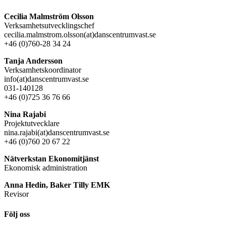
Cecilia Malmström Olsson
Verksamhetsutvecklingschef
cecilia.malmstrom.olsson(at)danscentrumvast.se
+46 (0)760-28 34 24
Tanja Andersson
Verksamhetskoordinator
info(at)danscentrumvast.se
031-140128
+46 (0)725 36 76 66
Nina Rajabi
Projektutvecklare
nina.rajabi(at)danscentrumvast.se
+46 (0)760 20 67 22
Nätverkstan Ekonomitjänst
Ekonomisk administration
Anna Hedin, Baker Tilly EMK
Revisor
Följ oss