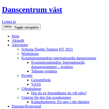
Danscentrum väst
Logga in
meny
Toggle navigation
Hem
Aktuellt
Aktiviteter
Schema Daglig Träning HT 2021
Workshops
Konstnärsnämndens internationella dansprogram
Konstnärsnämnden: Internationella
dansprogrammet – residens
Tidigare residens
Projekt
Genomförda
VASS
Utbudsdagar
Har du en föreställning du vill sälja?
Upprop för den fria scenkonsten
Kulturbudgeten: Ett steg i rätt riktning
Dansare/Koreograf