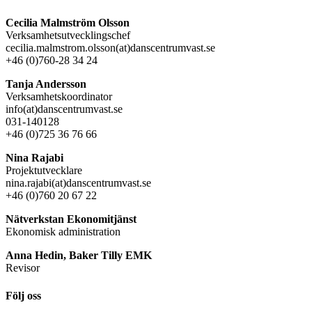
Cecilia Malmström Olsson
Verksamhetsutvecklingschef
cecilia.malmstrom.olsson(at)danscentrumvast.se
+46 (0)760-28 34 24
Tanja Andersson
Verksamhetskoordinator
info(at)danscentrumvast.se
031-140128
+46 (0)725 36 76 66
Nina Rajabi
Projektutvecklare
nina.rajabi(at)danscentrumvast.se
+46 (0)760 20 67 22
Nätverkstan Ekonomitjänst
Ekonomisk administration
Anna Hedin, Baker Tilly EMK
Revisor
Följ oss