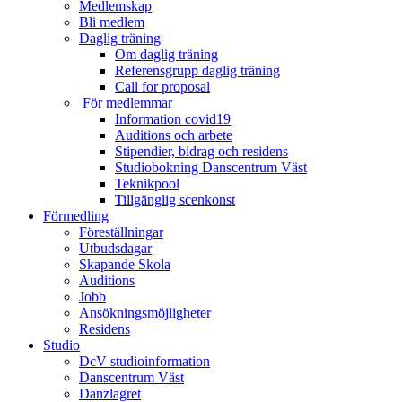
Medlemskap
Bli medlem
Daglig träning
Om daglig träning
Referensgrupp daglig träning
Call for proposal
För medlemmar
Information covid19
Auditions och arbete
Stipendier, bidrag och residens
Studiobokning Danscentrum Väst
Teknikpool
Tillgänglig scenkonst
Förmedling
Föreställningar
Utbudsdagar
Skapande Skola
Auditions
Jobb
Ansökningsmöjligheter
Residens
Studio
DcV studioinformation
Danscentrum Väst
Danzlagret