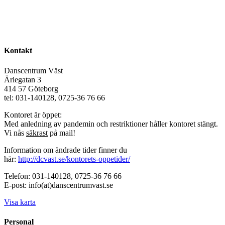
Kontakt
Danscentrum Väst
Ärlegatan 3
414 57 Göteborg
tel: 031-140128, 0725-36 76 66
Kontoret är öppet:
Med anledning av pandemin och restriktioner håller kontoret stängt.
Vi nås
säkrast
på mail!
Information om ändrade tider finner du
här:
http://dcvast.se/kontorets-oppetider/
Telefon: 031-140128, 0725-36 76 66
E-post: info(at)danscentrumvast.se
Visa karta
Personal