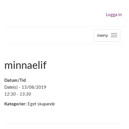
Logga in
meny
T
o
g
g
minnaelif
l
e
n
Datum/Tid
a
Date(s) - 13/08/2019
v
12:30 - 13:30
i
Kategorier:
Eget skapande
g
a
t
i