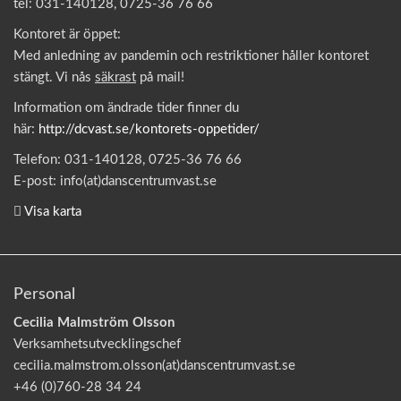
tel: 031-140128, 0725-36 76 66
Kontoret är öppet:
Med anledning av pandemin och restriktioner håller kontoret
stängt. Vi nås
säkrast
på mail!
Information om ändrade tider finner du
här:
http://dcvast.se/kontorets-oppetider/
Telefon: 031-140128, 0725-36 76 66
E-post: info(at)danscentrumvast.se
Visa karta
Personal
Cecilia Malmström Olsson
Verksamhetsutvecklingschef
cecilia.malmstrom.olsson(at)danscentrumvast.se
+46 (0)760-28 34 24