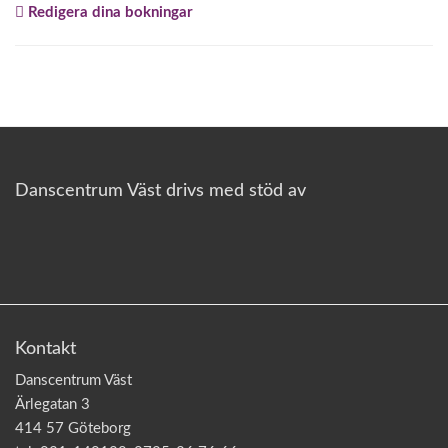
Redigera dina bokningar
o
n
Danscentrum Väst drivs med stöd av
Kontakt
Danscentrum Väst
Ärlegatan 3
414 57 Göteborg