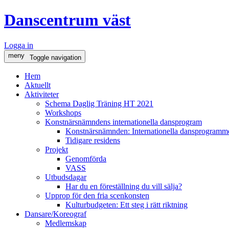
Danscentrum väst
Logga in
meny
Toggle navigation
Hem
Aktuellt
Aktiviteter
Schema Daglig Träning HT 2021
Workshops
Konstnärsnämndens internationella dansprogram
Konstnärsnämnden: Internationella dansprogramme
Tidigare residens
Projekt
Genomförda
VASS
Utbudsdagar
Har du en föreställning du vill sälja?
Upprop för den fria scenkonsten
Kulturbudgeten: Ett steg i rätt riktning
Dansare/Koreograf
Medlemskap