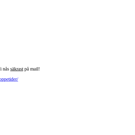
Vi nås
säkrast
på mail!
oppetider/