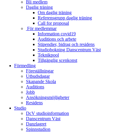
Bli medlem
Daglig träning
Om daglig träning
Referensgrupp daglig träning
Call for proposal
För medlemmar
Information covid19
Auditions och arbete
Stipendier, bidrag och residens
Studiobokning Danscentrum Väst
Teknikpool
Tillgänglig scenkonst
Förmedling
Föreställningar
Utbudsdagar
Skapande Skola
Auditions
Jobb
Ansökningsmöjligheter
Residens
Studio
DcV studioinformation
Danscentrum Väst
Danzlagret
Spinnstudion