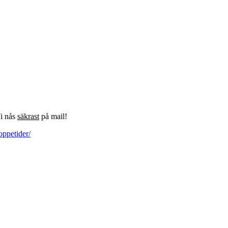
Vi nås
säkrast
på mail!
oppetider/