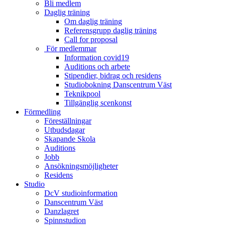
Bli medlem
Daglig träning
Om daglig träning
Referensgrupp daglig träning
Call for proposal
För medlemmar
Information covid19
Auditions och arbete
Stipendier, bidrag och residens
Studiobokning Danscentrum Väst
Teknikpool
Tillgänglig scenkonst
Förmedling
Föreställningar
Utbudsdagar
Skapande Skola
Auditions
Jobb
Ansökningsmöjligheter
Residens
Studio
DcV studioinformation
Danscentrum Väst
Danzlagret
Spinnstudion