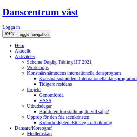
Danscentrum väst
Logga in
meny
Toggle navigation
Hem
Aktuellt
Aktiviteter
Schema Daglig Träning HT 2021
Workshops
Konstnärsnämndens internationella dansprogram
Konstnärsnämnden: Internationella dansprogramme
Tidigare residens
Projekt
Genomförda
VASS
Utbudsdagar
Har du en föreställning du vill sälja?
Upprop för den fria scenkonsten
Kulturbudgeten: Ett steg i rätt riktning
Dansare/Koreograf
Medlemskap