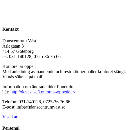
Kontakt
Danscentrum Väst
Ärlegatan 3
414 57 Göteborg
tel: 031-140128, 0725-36 76 66
Kontoret är öppet:
Med anledning av pandemin och restriktioner håller kontoret stängt.
Vi nås
säkrast
på mail!
Information om ändrade tider finner du
här:
http://dcvast.se/kontorets-oppetider/
Telefon: 031-140128, 0725-36 76 66
E-post: info(at)danscentrumvast.se
Visa karta
Personal