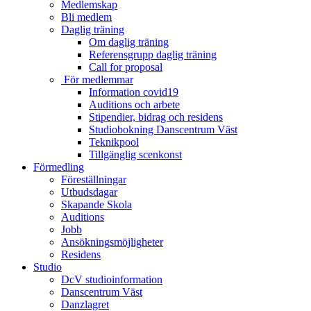
Medlemskap
Bli medlem
Daglig träning
Om daglig träning
Referensgrupp daglig träning
Call for proposal
För medlemmar
Information covid19
Auditions och arbete
Stipendier, bidrag och residens
Studiobokning Danscentrum Väst
Teknikpool
Tillgänglig scenkonst
Förmedling
Föreställningar
Utbudsdagar
Skapande Skola
Auditions
Jobb
Ansökningsmöjligheter
Residens
Studio
DcV studioinformation
Danscentrum Väst
Danzlagret