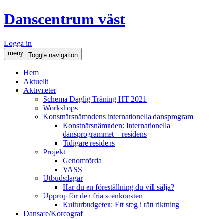
Danscentrum väst
Logga in
meny
Toggle navigation
Hem
Aktuellt
Aktiviteter
Schema Daglig Träning HT 2021
Workshops
Konstnärsnämndens internationella dansprogram
Konstnärsnämnden: Internationella
dansprogrammet – residens
Tidigare residens
Projekt
Genomförda
VASS
Utbudsdagar
Har du en föreställning du vill sälja?
Upprop för den fria scenkonsten
Kulturbudgeten: Ett steg i rätt riktning
Dansare/Koreograf