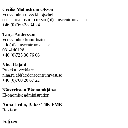
Cecilia Malmström Olsson
Verksamhetsutvecklingschef
cecilia.malmstrom.olsson(at)danscentrumvast.se
+46 (0)760-28 34 24
Tanja Andersson
Verksamhetskoordinator
info(at)danscentrumvast.se
031-140128
+46 (0)725 36 76 66
Nina Rajabi
Projektutvecklare
nina.rajabi(at)danscentrumvast.se
+46 (0)760 20 67 22
Nätverkstan Ekonomitjänst
Ekonomisk administration
Anna Hedin, Baker Tilly EMK
Revisor
Följ oss