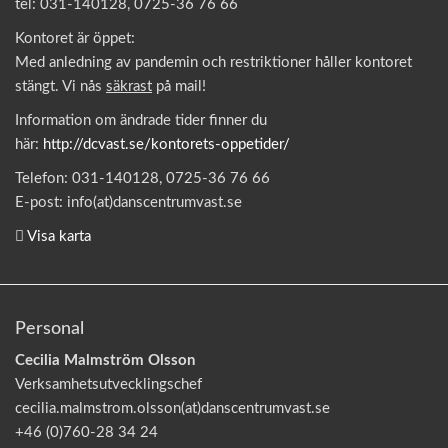
tel: 031-140128, 0725-36 76 66
Kontoret är öppet:
Med anledning av pandemin och restriktioner håller kontoret
stängt. Vi nås
säkrast
på mail!
Information om ändrade tider finner du
här:
http://dcvast.se/kontorets-oppetider/
Telefon: 031-140128, 0725-36 76 66
E-post: info(at)danscentrumvast.se
Visa karta
Personal
Cecilia Malmström Olsson
Verksamhetsutvecklingschef
cecilia.malmstrom.olsson(at)danscentrumvast.se
+46 (0)760-28 34 24