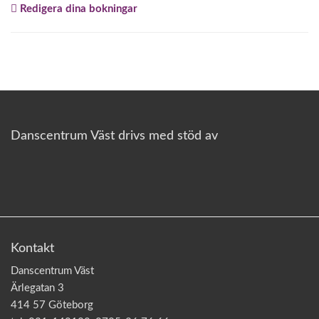
Redigera dina bokningar
o
n
Danscentrum Väst drivs med stöd av
Kontakt
Danscentrum Väst
Ärlegatan 3
414 57 Göteborg