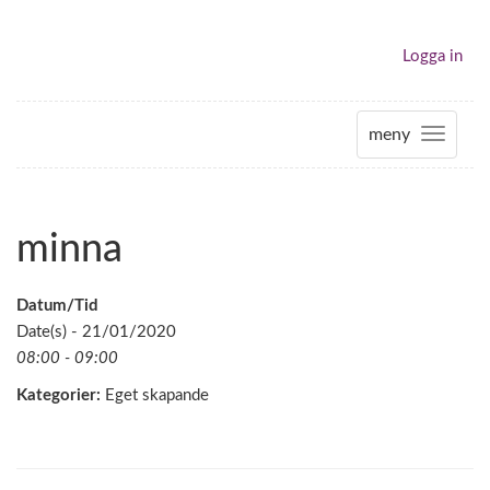
Logga in
meny
T
o
g
g
minna
l
e
n
Datum/Tid
a
Date(s) - 21/01/2020
v
08:00 - 09:00
i
Kategorier:
Eget skapande
g
a
t
i