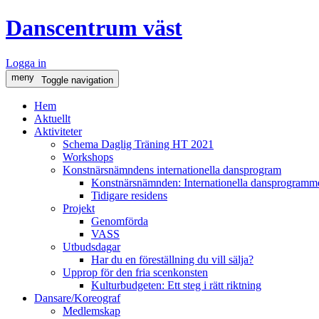
Danscentrum väst
Logga in
meny
Toggle navigation
Hem
Aktuellt
Aktiviteter
Schema Daglig Träning HT 2021
Workshops
Konstnärsnämndens internationella dansprogram
Konstnärsnämnden: Internationella dansprogramme
Tidigare residens
Projekt
Genomförda
VASS
Utbudsdagar
Har du en föreställning du vill sälja?
Upprop för den fria scenkonsten
Kulturbudgeten: Ett steg i rätt riktning
Dansare/Koreograf
Medlemskap