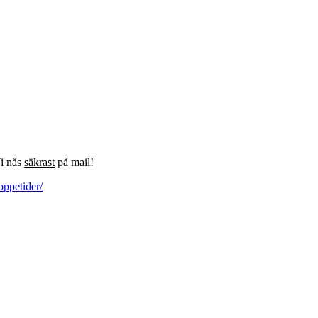
Vi nås
säkrast
på mail!
oppetider/