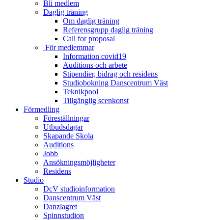
Bli medlem
Daglig träning
Om daglig träning
Referensgrupp daglig träning
Call for proposal
För medlemmar
Information covid19
Auditions och arbete
Stipendier, bidrag och residens
Studiobokning Danscentrum Väst
Teknikpool
Tillgänglig scenkonst
Förmedling
Föreställningar
Utbudsdagar
Skapande Skola
Auditions
Jobb
Ansökningsmöjligheter
Residens
Studio
DcV studioinformation
Danscentrum Väst
Danzlagret
Spinnstudion