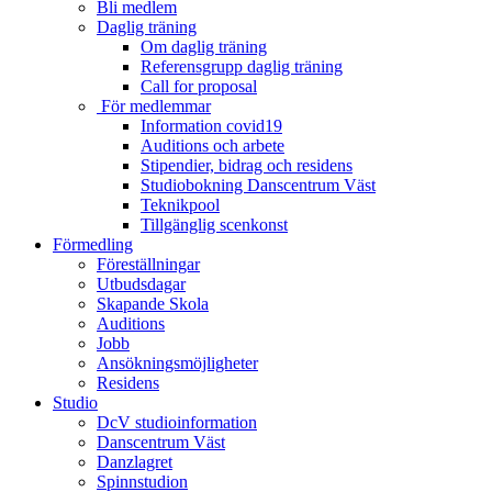
Bli medlem
Daglig träning
Om daglig träning
Referensgrupp daglig träning
Call for proposal
För medlemmar
Information covid19
Auditions och arbete
Stipendier, bidrag och residens
Studiobokning Danscentrum Väst
Teknikpool
Tillgänglig scenkonst
Förmedling
Föreställningar
Utbudsdagar
Skapande Skola
Auditions
Jobb
Ansökningsmöjligheter
Residens
Studio
DcV studioinformation
Danscentrum Väst
Danzlagret
Spinnstudion