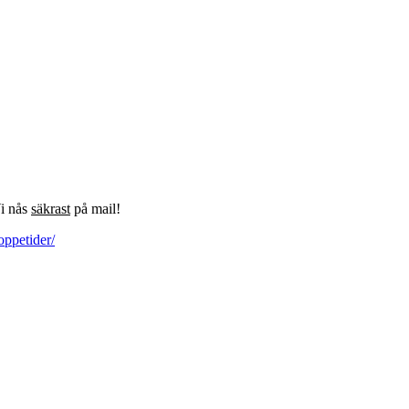
Vi nås
säkrast
på mail!
oppetider/