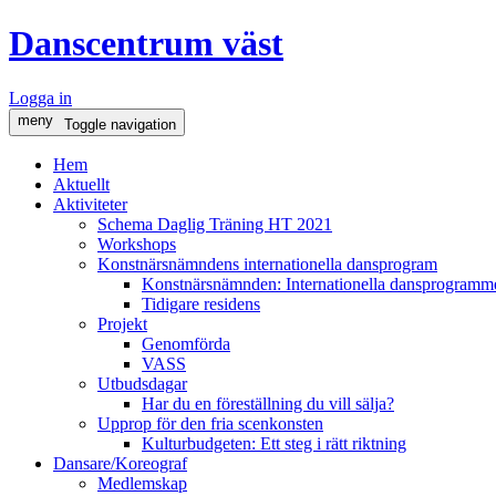
Danscentrum väst
Logga in
meny
Toggle navigation
Hem
Aktuellt
Aktiviteter
Schema Daglig Träning HT 2021
Workshops
Konstnärsnämndens internationella dansprogram
Konstnärsnämnden: Internationella dansprogramme
Tidigare residens
Projekt
Genomförda
VASS
Utbudsdagar
Har du en föreställning du vill sälja?
Upprop för den fria scenkonsten
Kulturbudgeten: Ett steg i rätt riktning
Dansare/Koreograf
Medlemskap