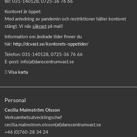
tel: 031-140128, 0725-36 76 66
Kontoret är öppet:
Med anledning av pandemin och restriktioner håller kontoret
stängt. Vi nås
säkrast
på mail!
Information om ändrade tider finner du
här:
http://dcvast.se/kontorets-oppetider/
Telefon: 031-140128, 0725-36 76 66
E-post: info(at)danscentrumvast.se
Visa karta
Personal
Cecilia Malmström Olsson
Verksamhetsutvecklingschef
cecilia.malmstrom.olsson(at)danscentrumvast.se
+46 (0)760-28 34 24