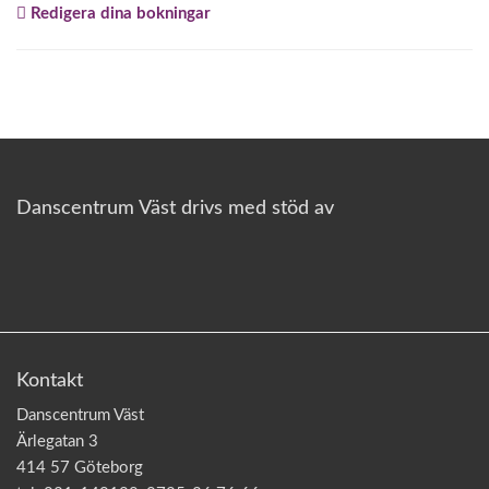
Redigera dina bokningar
o
n
Danscentrum Väst drivs med stöd av
Kontakt
Danscentrum Väst
Ärlegatan 3
414 57 Göteborg