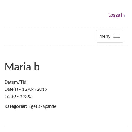
Logga in
meny
T
o
g
g
Maria b
l
e
n
Datum/Tid
a
Date(s) - 12/04/2019
v
16:30 - 18:00
i
Kategorier:
Eget skapande
g
a
t
i