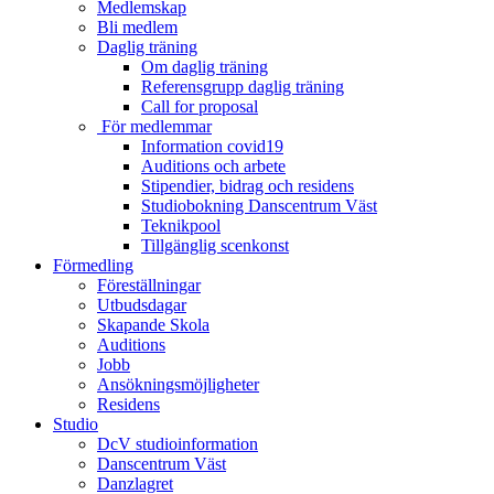
Medlemskap
Bli medlem
Daglig träning
Om daglig träning
Referensgrupp daglig träning
Call for proposal
För medlemmar
Information covid19
Auditions och arbete
Stipendier, bidrag och residens
Studiobokning Danscentrum Väst
Teknikpool
Tillgänglig scenkonst
Förmedling
Föreställningar
Utbudsdagar
Skapande Skola
Auditions
Jobb
Ansökningsmöjligheter
Residens
Studio
DcV studioinformation
Danscentrum Väst
Danzlagret