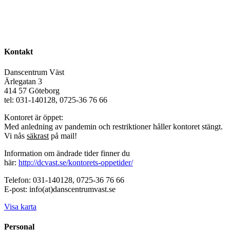
Kontakt
Danscentrum Väst
Ärlegatan 3
414 57 Göteborg
tel: 031-140128, 0725-36 76 66
Kontoret är öppet:
Med anledning av pandemin och restriktioner håller kontoret stängt.
Vi nås
säkrast
på mail!
Information om ändrade tider finner du
här:
http://dcvast.se/kontorets-oppetider/
Telefon: 031-140128, 0725-36 76 66
E-post: info(at)danscentrumvast.se
Visa karta
Personal