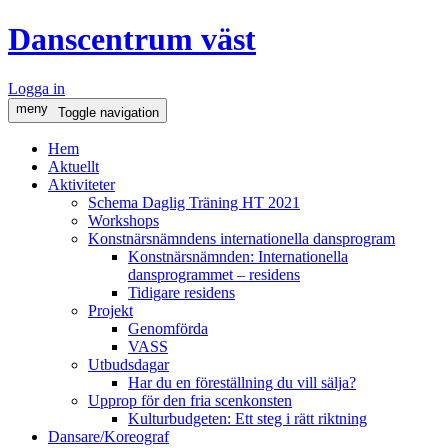
Danscentrum väst
Logga in
meny
Toggle navigation
Hem
Aktuellt
Aktiviteter
Schema Daglig Träning HT 2021
Workshops
Konstnärsnämndens internationella dansprogram
Konstnärsnämnden: Internationella
dansprogrammet – residens
Tidigare residens
Projekt
Genomförda
VASS
Utbudsdagar
Har du en föreställning du vill sälja?
Upprop för den fria scenkonsten
Kulturbudgeten: Ett steg i rätt riktning
Dansare/Koreograf