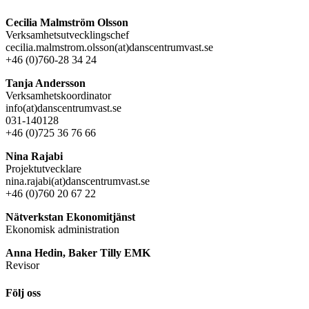
Cecilia Malmström Olsson
Verksamhetsutvecklingschef
cecilia.malmstrom.olsson(at)danscentrumvast.se
+46 (0)760-28 34 24
Tanja Andersson
Verksamhetskoordinator
info(at)danscentrumvast.se
031-140128
+46 (0)725 36 76 66
Nina Rajabi
Projektutvecklare
nina.rajabi(at)danscentrumvast.se
+46 (0)760 20 67 22
Nätverkstan Ekonomitjänst
Ekonomisk administration
Anna Hedin, Baker Tilly EMK
Revisor
Följ oss