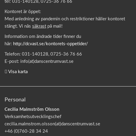
tel: 031-140128, 0725-36 76 66
Kontoret är öppet:
Med anledning av pandemin och restriktioner håller kontoret
stängt. Vi nås
säkrast
på mail!
Information om ändrade tider finner du
här:
http://dcvast.se/kontorets-oppetider/
Telefon: 031-140128, 0725-36 76 66
E-post: info(at)danscentrumvast.se
Visa karta
Personal
Cecilia Malmström Olsson
Verksamhetsutvecklingschef
cecilia.malmstrom.olsson(at)danscentrumvast.se
+46 (0)760-28 34 24