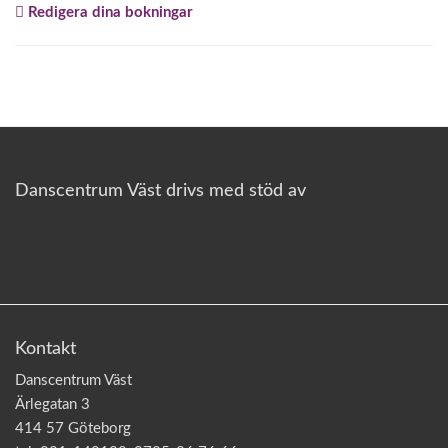
Redigera dina bokningar
o
n
Danscentrum Väst drivs med stöd av
Kontakt
Danscentrum Väst
Ärlegatan 3
414 57 Göteborg