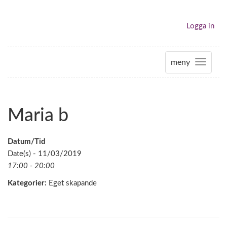
Logga in
meny
T
o
g
g
Maria b
l
e
n
Datum/Tid
a
Date(s) - 11/03/2019
v
17:00 - 20:00
i
Kategorier:
Eget skapande
g
a
t
i