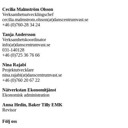
Cecilia Malmström Olsson
Verksamhetsutvecklingschef
cecilia.malmstrom.olsson(at)danscentrumvast.se
+46 (0)760-28 34 24
Tanja Andersson
Verksamhetskoordinator
info(at)danscentrumvast.se
031-140128
+46 (0)725 36 76 66
Nina Rajabi
Projektutvecklare
nina.rajabi(at)danscentrumvast.se
+46 (0)760 20 67 22
Nätverkstan Ekonomitjänst
Ekonomisk administration
Anna Hedin, Baker Tilly EMK
Revisor
Följ oss