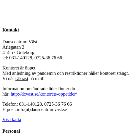
Kontakt
Danscentrum Väst
Ärlegatan 3
414 57 Göteborg
tel: 031-140128, 0725-36 76 66
Kontoret är öppet:
Med anledning av pandemin och restriktioner håller kontoret stängt.
Vi nås
säkrast
på mail!
Information om ändrade tider finner du
här:
http://dcvast.se/kontorets-oppetider/
Telefon: 031-140128, 0725-36 76 66
E-post: info(at)danscentrumvast.se
Visa karta
Personal