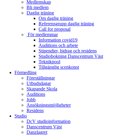
Medlemskap
Bli medlem
Daglig träning
Om daglig träning
Referensgrupp daglig träning
Call for proposal
För medlemmar
Information covid19
Auditions och arbete
Stipendier, bidrag och residens
Studiobokning Danscentrum Väst
Teknikpool
Tillgänglig scenkonst
Förmedling
Föreställningar
Utbudsdagar
Skapande Skola
Auditions
Jobb
Ansökningsmöjligheter
Residens
Studio
DcV studioinformation
Danscentrum Väst
Danzlagret