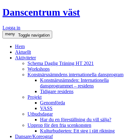
Danscentrum väst
Logga in
meny
Toggle navigation
Hem
Aktuellt
Aktiviteter
Schema Daglig Träning HT 2021
Workshops
Konstnärsnämndens internationella dansprogram
Konstnärsnämnden: Internationella
dansprogrammet – residens
Tidigare residens
Projekt
Genomförda
VASS
Utbudsdagar
Har du en föreställning du vill sälja?
Upprop för den fria scenkonsten
Kulturbudgeten: Ett steg i rätt riktning
Dansare/Koreograf