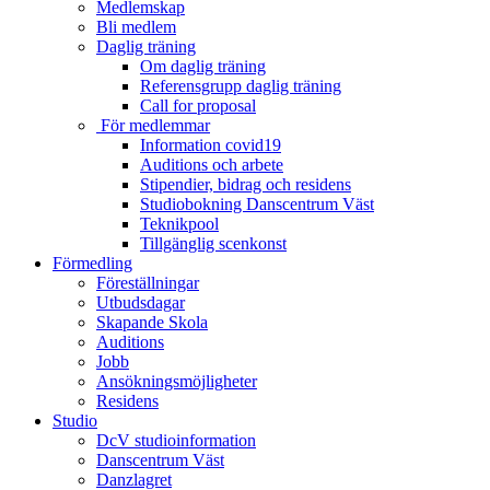
Medlemskap
Bli medlem
Daglig träning
Om daglig träning
Referensgrupp daglig träning
Call for proposal
För medlemmar
Information covid19
Auditions och arbete
Stipendier, bidrag och residens
Studiobokning Danscentrum Väst
Teknikpool
Tillgänglig scenkonst
Förmedling
Föreställningar
Utbudsdagar
Skapande Skola
Auditions
Jobb
Ansökningsmöjligheter
Residens
Studio
DcV studioinformation
Danscentrum Väst
Danzlagret