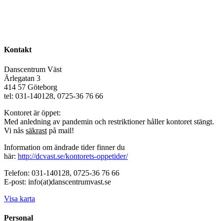
Kontakt
Danscentrum Väst
Ärlegatan 3
414 57 Göteborg
tel: 031-140128, 0725-36 76 66
Kontoret är öppet:
Med anledning av pandemin och restriktioner håller kontoret stängt.
Vi nås
säkrast
på mail!
Information om ändrade tider finner du
här:
http://dcvast.se/kontorets-oppetider/
Telefon: 031-140128, 0725-36 76 66
E-post: info(at)danscentrumvast.se
Visa karta
Personal