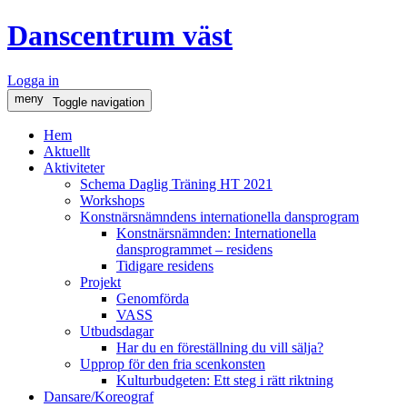
Danscentrum väst
Logga in
meny
Toggle navigation
Hem
Aktuellt
Aktiviteter
Schema Daglig Träning HT 2021
Workshops
Konstnärsnämndens internationella dansprogram
Konstnärsnämnden: Internationella
dansprogrammet – residens
Tidigare residens
Projekt
Genomförda
VASS
Utbudsdagar
Har du en föreställning du vill sälja?
Upprop för den fria scenkonsten
Kulturbudgeten: Ett steg i rätt riktning
Dansare/Koreograf