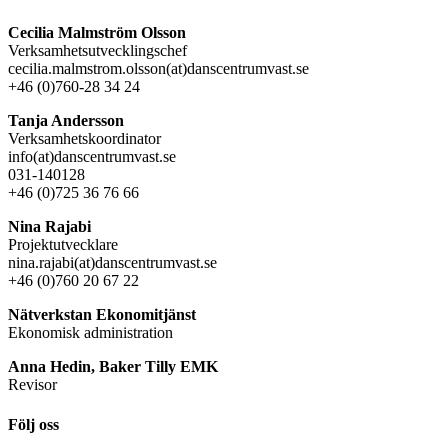
Cecilia Malmström Olsson
Verksamhetsutvecklingschef
cecilia.malmstrom.olsson(at)danscentrumvast.se
+46 (0)760-28 34 24
Tanja Andersson
Verksamhetskoordinator
info(at)danscentrumvast.se
031-140128
+46 (0)725 36 76 66
Nina Rajabi
Projektutvecklare
nina.rajabi(at)danscentrumvast.se
+46 (0)760 20 67 22
Nätverkstan Ekonomitjänst
Ekonomisk administration
Anna Hedin, Baker Tilly EMK
Revisor
Följ oss