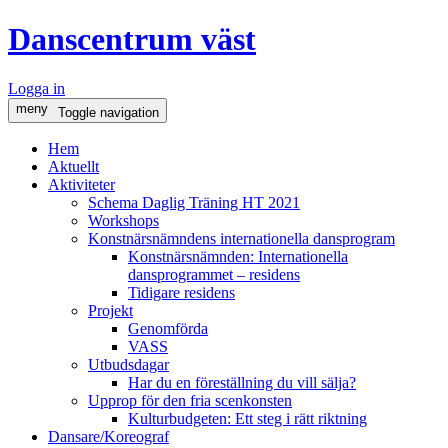
Danscentrum väst
Logga in
meny
Toggle navigation
Hem
Aktuellt
Aktiviteter
Schema Daglig Träning HT 2021
Workshops
Konstnärsnämndens internationella dansprogram
Konstnärsnämnden: Internationella
dansprogrammet – residens
Tidigare residens
Projekt
Genomförda
VASS
Utbudsdagar
Har du en föreställning du vill sälja?
Upprop för den fria scenkonsten
Kulturbudgeten: Ett steg i rätt riktning
Dansare/Koreograf