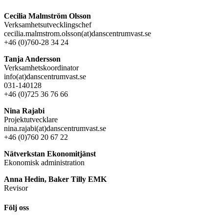
Cecilia Malmström Olsson
Verksamhetsutvecklingschef
cecilia.malmstrom.olsson(at)danscentrumvast.se
+46 (0)760-28 34 24
Tanja Andersson
Verksamhetskoordinator
info(at)danscentrumvast.se
031-140128
+46 (0)725 36 76 66
Nina Rajabi
Projektutvecklare
nina.rajabi(at)danscentrumvast.se
+46 (0)760 20 67 22
Nätverkstan Ekonomitjänst
Ekonomisk administration
Anna Hedin, Baker Tilly EMK
Revisor
Följ oss