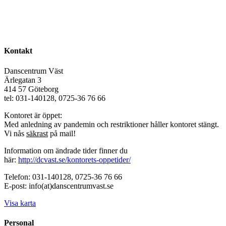
Kontakt
Danscentrum Väst
Ärlegatan 3
414 57 Göteborg
tel: 031-140128, 0725-36 76 66
Kontoret är öppet:
Med anledning av pandemin och restriktioner håller kontoret stängt.
Vi nås
säkrast
på mail!
Information om ändrade tider finner du
här:
http://dcvast.se/kontorets-oppetider/
Telefon: 031-140128, 0725-36 76 66
E-post: info(at)danscentrumvast.se
Visa karta
Personal