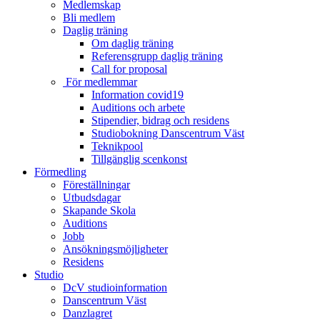
Medlemskap
Bli medlem
Daglig träning
Om daglig träning
Referensgrupp daglig träning
Call for proposal
För medlemmar
Information covid19
Auditions och arbete
Stipendier, bidrag och residens
Studiobokning Danscentrum Väst
Teknikpool
Tillgänglig scenkonst
Förmedling
Föreställningar
Utbudsdagar
Skapande Skola
Auditions
Jobb
Ansökningsmöjligheter
Residens
Studio
DcV studioinformation
Danscentrum Väst
Danzlagret