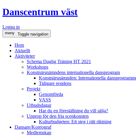
Danscentrum väst
Logga in
meny
Toggle navigation
Hem
Aktuellt
Aktiviteter
Schema Daglig Träning HT 2021
Workshops
Konstnärsnämndens internationella dansprogram
Konstnärsnämnden: Internationella dansprogramme
Tidigare residens
Projekt
Genomförda
VASS
Utbudsdagar
Har du en föreställning du vill sälja?
Upprop för den fria scenkonsten
Kulturbudgeten: Ett steg i rätt riktning
Dansare/Koreograf
Medlemskap