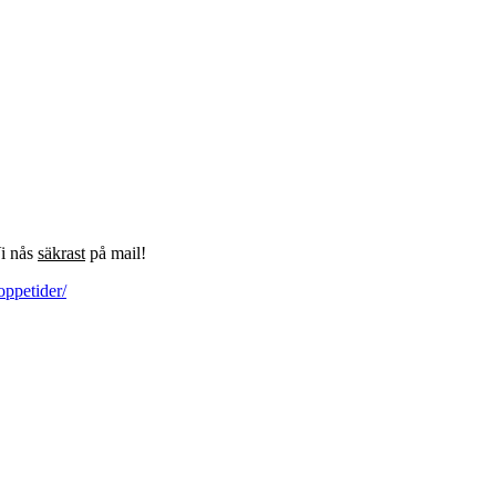
Vi nås
säkrast
på mail!
oppetider/