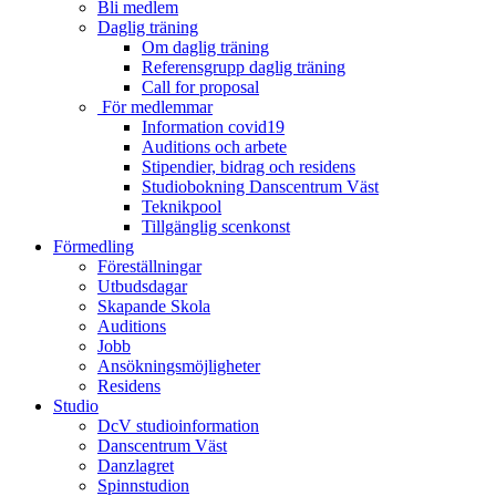
Bli medlem
Daglig träning
Om daglig träning
Referensgrupp daglig träning
Call for proposal
För medlemmar
Information covid19
Auditions och arbete
Stipendier, bidrag och residens
Studiobokning Danscentrum Väst
Teknikpool
Tillgänglig scenkonst
Förmedling
Föreställningar
Utbudsdagar
Skapande Skola
Auditions
Jobb
Ansökningsmöjligheter
Residens
Studio
DcV studioinformation
Danscentrum Väst
Danzlagret
Spinnstudion