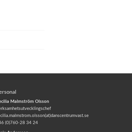
ersonal
ecilia Malmström Olsson
erksamhetsutvecklingschef
cilia.malmstrom.olsson(at)danscentrumvast.se
46 (0)760-28 34 24