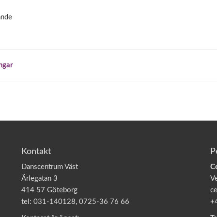
ande
ngar
Kontakt
P
Danscentrum Väst
C
Ärlegatan 3
V
414 57 Göteborg
ce
tel: 031-140128, 0725-36 76 66
+