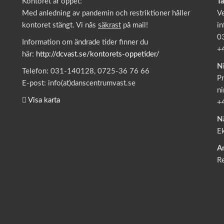
Kontoret är öppet:
T
Med anledning av pandemin och restriktioner håller
V
kontoret stängt. Vi nås
säkrast
på mail!
in
0
Information om ändrade tider finner du
+
här:
http://dcvast.se/kontorets-oppetider/
N
Telefon: 031-140128, 0725-36 76 66
Pr
E-post: info(at)danscentrumvast.se
ni
Visa karta
+
N
E
A
R