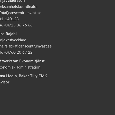
anja Andersson
erksamhetskoordinator
fo(at)danscentrumvast.se
31-140128
46 (0)725 36 76 66
ina Rajabi
ojektutvecklare
na.rajabi(at)danscentrumvast.se
46 (0)760 20 67 22
ätverkstan Ekonomitjänst
konomisk administration
nna Hedin, Baker Tilly EMK
evisor