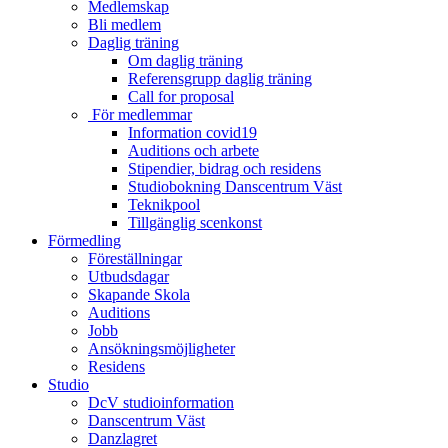
Medlemskap
Bli medlem
Daglig träning
Om daglig träning
Referensgrupp daglig träning
Call for proposal
För medlemmar
Information covid19
Auditions och arbete
Stipendier, bidrag och residens
Studiobokning Danscentrum Väst
Teknikpool
Tillgänglig scenkonst
Förmedling
Föreställningar
Utbudsdagar
Skapande Skola
Auditions
Jobb
Ansökningsmöjligheter
Residens
Studio
DcV studioinformation
Danscentrum Väst
Danzlagret