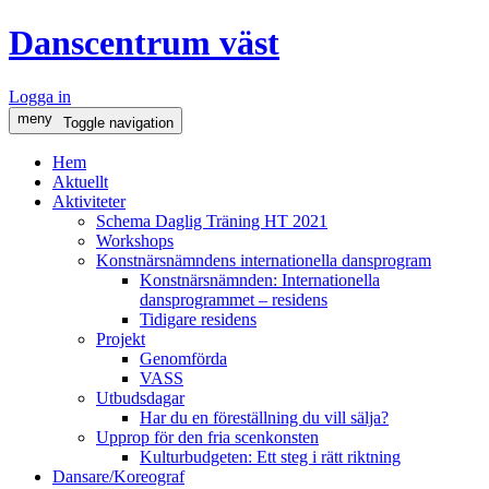
Danscentrum väst
Logga in
meny
Toggle navigation
Hem
Aktuellt
Aktiviteter
Schema Daglig Träning HT 2021
Workshops
Konstnärsnämndens internationella dansprogram
Konstnärsnämnden: Internationella
dansprogrammet – residens
Tidigare residens
Projekt
Genomförda
VASS
Utbudsdagar
Har du en föreställning du vill sälja?
Upprop för den fria scenkonsten
Kulturbudgeten: Ett steg i rätt riktning
Dansare/Koreograf