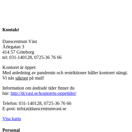
Kontakt
Danscentrum Väst
Ärlegatan 3
414 57 Göteborg
tel: 031-140128, 0725-36 76 66
Kontoret är öppet:
Med anledning av pandemin och restriktioner håller kontoret stängt.
Vi nås
säkrast
på mail!
Information om ändrade tider finner du
här:
http://dcvast.se/kontorets-oppetider/
Telefon: 031-140128, 0725-36 76 66
E-post: info(at)danscentrumvast.se
Visa karta
Personal