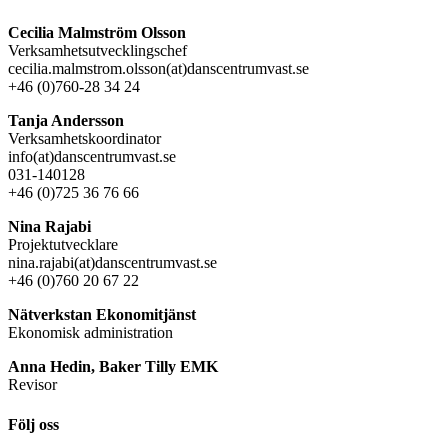
Cecilia Malmström Olsson
Verksamhetsutvecklingschef
cecilia.malmstrom.olsson(at)danscentrumvast.se
+46 (0)760-28 34 24
Tanja Andersson
Verksamhetskoordinator
info(at)danscentrumvast.se
031-140128
+46 (0)725 36 76 66
Nina Rajabi
Projektutvecklare
nina.rajabi(at)danscentrumvast.se
+46 (0)760 20 67 22
Nätverkstan Ekonomitjänst
Ekonomisk administration
Anna Hedin, Baker Tilly EMK
Revisor
Följ oss