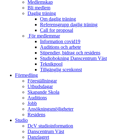
Medlemskap
Bli medlem
Daglig träning
Om daglig träning
Referensgrupp daglig träning
Call for proposal
För medlemmar
Information covid19
Auditions och arbete
Stipendier, bidrag och residens
Studiobokning Danscentrum Väst
Teknikpool
Tillgänglig scenkonst
Förmedling
Föreställningar
Utbudsdagar
Skapande Skola
Auditions
Jobb
Ansökningsmöjligheter
Residens
Studio
DcV studioinformation
Danscentrum Väst
Danzlagret