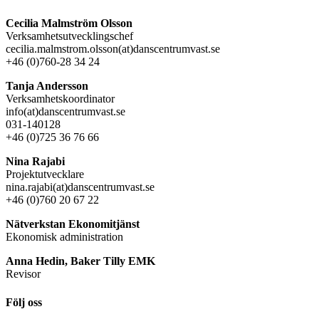
Cecilia Malmström Olsson
Verksamhetsutvecklingschef
cecilia.malmstrom.olsson(at)danscentrumvast.se
+46 (0)760-28 34 24
Tanja Andersson
Verksamhetskoordinator
info(at)danscentrumvast.se
031-140128
+46 (0)725 36 76 66
Nina Rajabi
Projektutvecklare
nina.rajabi(at)danscentrumvast.se
+46 (0)760 20 67 22
Nätverkstan Ekonomitjänst
Ekonomisk administration
Anna Hedin, Baker Tilly EMK
Revisor
Följ oss