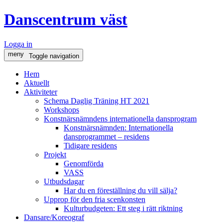
Danscentrum väst
Logga in
meny
Toggle navigation
Hem
Aktuellt
Aktiviteter
Schema Daglig Träning HT 2021
Workshops
Konstnärsnämndens internationella dansprogram
Konstnärsnämnden: Internationella
dansprogrammet – residens
Tidigare residens
Projekt
Genomförda
VASS
Utbudsdagar
Har du en föreställning du vill sälja?
Upprop för den fria scenkonsten
Kulturbudgeten: Ett steg i rätt riktning
Dansare/Koreograf