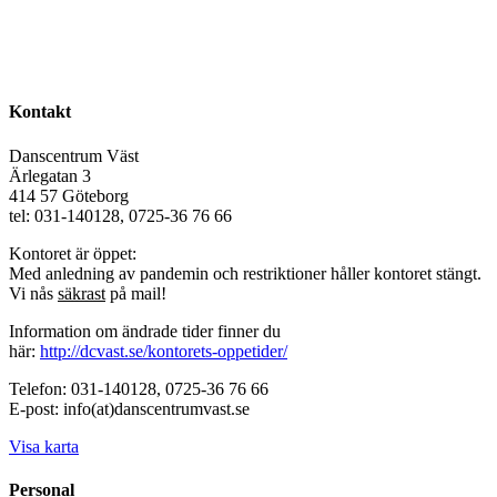
Kontakt
Danscentrum Väst
Ärlegatan 3
414 57 Göteborg
tel: 031-140128, 0725-36 76 66
Kontoret är öppet:
Med anledning av pandemin och restriktioner håller kontoret stängt.
Vi nås
säkrast
på mail!
Information om ändrade tider finner du
här:
http://dcvast.se/kontorets-oppetider/
Telefon: 031-140128, 0725-36 76 66
E-post: info(at)danscentrumvast.se
Visa karta
Personal