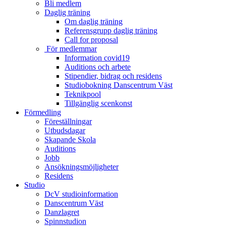
Bli medlem
Daglig träning
Om daglig träning
Referensgrupp daglig träning
Call for proposal
För medlemmar
Information covid19
Auditions och arbete
Stipendier, bidrag och residens
Studiobokning Danscentrum Väst
Teknikpool
Tillgänglig scenkonst
Förmedling
Föreställningar
Utbudsdagar
Skapande Skola
Auditions
Jobb
Ansökningsmöjligheter
Residens
Studio
DcV studioinformation
Danscentrum Väst
Danzlagret
Spinnstudion