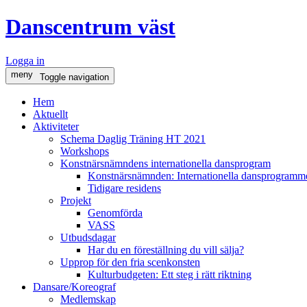
Danscentrum väst
Logga in
meny
Toggle navigation
Hem
Aktuellt
Aktiviteter
Schema Daglig Träning HT 2021
Workshops
Konstnärsnämndens internationella dansprogram
Konstnärsnämnden: Internationella dansprogramme
Tidigare residens
Projekt
Genomförda
VASS
Utbudsdagar
Har du en föreställning du vill sälja?
Upprop för den fria scenkonsten
Kulturbudgeten: Ett steg i rätt riktning
Dansare/Koreograf
Medlemskap