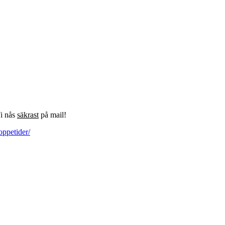
Vi nås
säkrast
på mail!
oppetider/