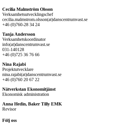
Cecilia Malmström Olsson
Verksamhetsutvecklingschef
cecilia.malmstrom.olsson(at)danscentrumvast.se
+46 (0)760-28 34 24
Tanja Andersson
Verksamhetskoordinator
info(at)danscentrumvast.se
031-140128
+46 (0)725 36 76 66
Nina Rajabi
Projektutvecklare
nina.rajabi(at)danscentrumvast.se
+46 (0)760 20 67 22
Nätverkstan Ekonomitjänst
Ekonomisk administration
Anna Hedin, Baker Tilly EMK
Revisor
Följ oss