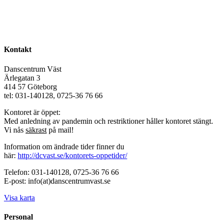
Kontakt
Danscentrum Väst
Ärlegatan 3
414 57 Göteborg
tel: 031-140128, 0725-36 76 66
Kontoret är öppet:
Med anledning av pandemin och restriktioner håller kontoret stängt.
Vi nås
säkrast
på mail!
Information om ändrade tider finner du
här:
http://dcvast.se/kontorets-oppetider/
Telefon: 031-140128, 0725-36 76 66
E-post: info(at)danscentrumvast.se
Visa karta
Personal