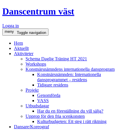
Danscentrum väst
Logga in
meny
Toggle navigation
Hem
Aktuellt
Aktiviteter
Schema Daglig Träning HT 2021
Workshops
Konstnärsnämndens internationella dansprogram
Konstnärsnämnden: Internationella
dansprogrammet – residens
Tidigare residens
Projekt
Genomförda
VASS
Utbudsdagar
Har du en föreställning du vill sälja?
Upprop för den fria scenkonsten
Kulturbudgeten: Ett steg i rätt riktning
Dansare/Koreograf