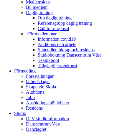
Medlemskap
Bli medlem
Daglig träning
Om daglig träning
Referensgrupp daglig träning
Call for proposal
För medlemmar
Information covid19
Auditions och arbete
Stipendier, bidrag och residens
Studiobokning Danscentrum Väst
Teknikpool
Tillgänglig scenkonst
Förmedling
Föreställningar
Utbudsdagar
Skapande Skola
Auditions
Jobb
Ansökningsmöjligheter
Residens
Studio
DcV studioinformation
Danscentrum Väst
Danzlagret