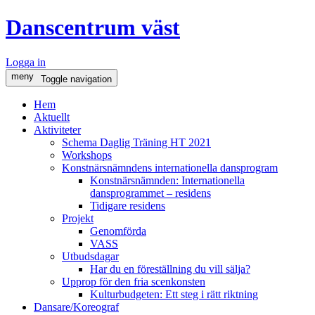
Danscentrum väst
Logga in
meny
Toggle navigation
Hem
Aktuellt
Aktiviteter
Schema Daglig Träning HT 2021
Workshops
Konstnärsnämndens internationella dansprogram
Konstnärsnämnden: Internationella
dansprogrammet – residens
Tidigare residens
Projekt
Genomförda
VASS
Utbudsdagar
Har du en föreställning du vill sälja?
Upprop för den fria scenkonsten
Kulturbudgeten: Ett steg i rätt riktning
Dansare/Koreograf