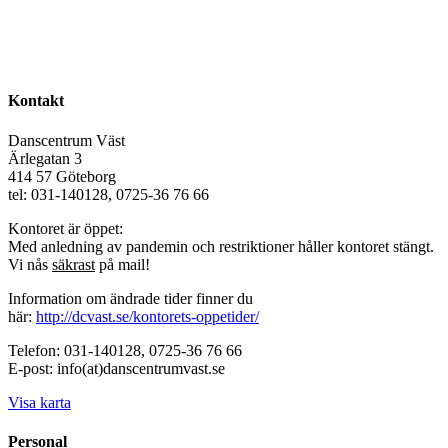
Kontakt
Danscentrum Väst
Ärlegatan 3
414 57 Göteborg
tel: 031-140128, 0725-36 76 66
Kontoret är öppet:
Med anledning av pandemin och restriktioner håller kontoret stängt.
Vi nås
säkrast
på mail!
Information om ändrade tider finner du
här:
http://dcvast.se/kontorets-oppetider/
Telefon: 031-140128, 0725-36 76 66
E-post: info(at)danscentrumvast.se
Visa karta
Personal