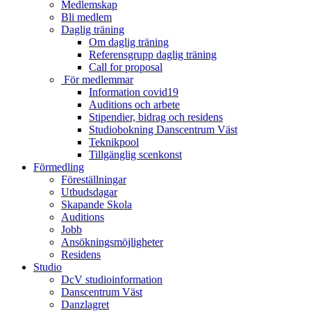
Medlemskap
Bli medlem
Daglig träning
Om daglig träning
Referensgrupp daglig träning
Call for proposal
För medlemmar
Information covid19
Auditions och arbete
Stipendier, bidrag och residens
Studiobokning Danscentrum Väst
Teknikpool
Tillgänglig scenkonst
Förmedling
Föreställningar
Utbudsdagar
Skapande Skola
Auditions
Jobb
Ansökningsmöjligheter
Residens
Studio
DcV studioinformation
Danscentrum Väst
Danzlagret