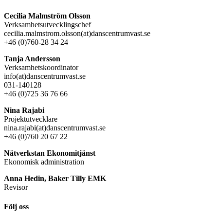
Cecilia Malmström Olsson
Verksamhetsutvecklingschef
cecilia.malmstrom.olsson(at)danscentrumvast.se
+46 (0)760-28 34 24
Tanja Andersson
Verksamhetskoordinator
info(at)danscentrumvast.se
031-140128
+46 (0)725 36 76 66
Nina Rajabi
Projektutvecklare
nina.rajabi(at)danscentrumvast.se
+46 (0)760 20 67 22
Nätverkstan Ekonomitjänst
Ekonomisk administration
Anna Hedin, Baker Tilly EMK
Revisor
Följ oss