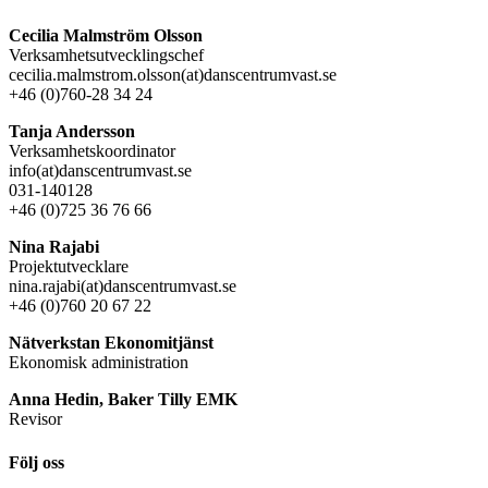
Cecilia Malmström Olsson
Verksamhetsutvecklingschef
cecilia.malmstrom.olsson(at)danscentrumvast.se
+46 (0)760-28 34 24
Tanja Andersson
Verksamhetskoordinator
info(at)danscentrumvast.se
031-140128
+46 (0)725 36 76 66
Nina Rajabi
Projektutvecklare
nina.rajabi(at)danscentrumvast.se
+46 (0)760 20 67 22
Nätverkstan Ekonomitjänst
Ekonomisk administration
Anna Hedin, Baker Tilly EMK
Revisor
Följ oss