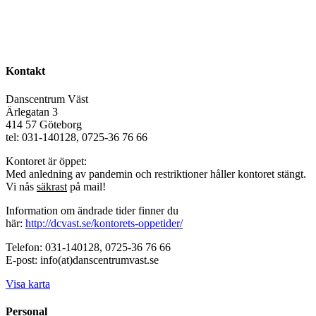
Kontakt
Danscentrum Väst
Ärlegatan 3
414 57 Göteborg
tel: 031-140128, 0725-36 76 66
Kontoret är öppet:
Med anledning av pandemin och restriktioner håller kontoret stängt.
Vi nås
säkrast
på mail!
Information om ändrade tider finner du
här:
http://dcvast.se/kontorets-oppetider/
Telefon: 031-140128, 0725-36 76 66
E-post: info(at)danscentrumvast.se
Visa karta
Personal