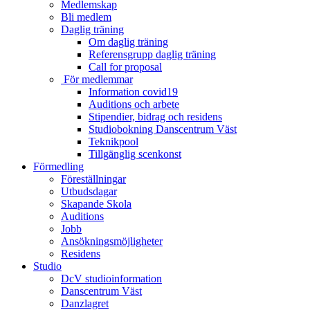
Medlemskap
Bli medlem
Daglig träning
Om daglig träning
Referensgrupp daglig träning
Call for proposal
För medlemmar
Information covid19
Auditions och arbete
Stipendier, bidrag och residens
Studiobokning Danscentrum Väst
Teknikpool
Tillgänglig scenkonst
Förmedling
Föreställningar
Utbudsdagar
Skapande Skola
Auditions
Jobb
Ansökningsmöjligheter
Residens
Studio
DcV studioinformation
Danscentrum Väst
Danzlagret