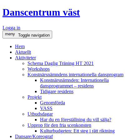
Danscentrum väst
Logga in
meny
Toggle navigation
Hem
Aktuellt
Aktiviteter
Schema Daglig Träning HT 2021
Workshops
Konstnärsnämndens internationella dansprogram
Konstnärsnämnden: Internationella
dansprogrammet – residens
Tidigare residens
Projekt
Genomförda
VASS
Utbudsdagar
Har du en föreställning du vill sälja?
Upprop för den fria scenkonsten
Kulturbudgeten: Ett steg i rätt riktning
Dansare/Koreograf